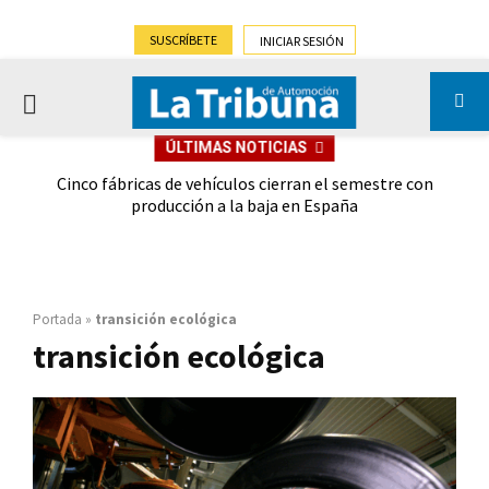
SUSCRÍBETE
INICIAR SESIÓN
PRIMARY
ÚLTIMAS NOTICIAS
MENU
 las
Cinco fábricas de vehículos cierran el semestre con
G
ión
producción a la baja en España
Portada
»
transición ecológica
transición ecológica