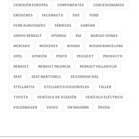
COMISIÓN EUROPEA
COMPONENTES
CONCESIONARIOS
EMISIONES
FACONAUTO
FIAT
FORD
FORD ALMUSSAFES
FÁBRICAS
GANVAM
GRUPO RENAULT
HYUNDAI
KIA
MARCAS CHINAS
MERCADO
MERCEDES
NISSAN
NISSAN BARCELONA
OPEL
OPINIÓN
PERTE
PEUGEOT
PRODUCTO
RENAULT
RENAULT PALENCIA
RENAULT VALLADOLID
SEAT
SEAT MARTORELL
SEGURIDAD VIAL
STELLANTIS
STELLANTIS FIGUERUELAS
TALLER
TOYOTA
VEHÍCULO DE OCASIÓN
VEHÍCULO ELÉCTRICO
VOLKSWAGEN
VOLVO
VW NAVARRA
ŠKODA