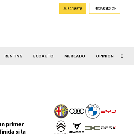
INICIAR SESIÓN
SUSCRÍBETE
RENTING
ECOAUTO
MERCADO
OPINIÓN
Goti
 un primer
nida si la