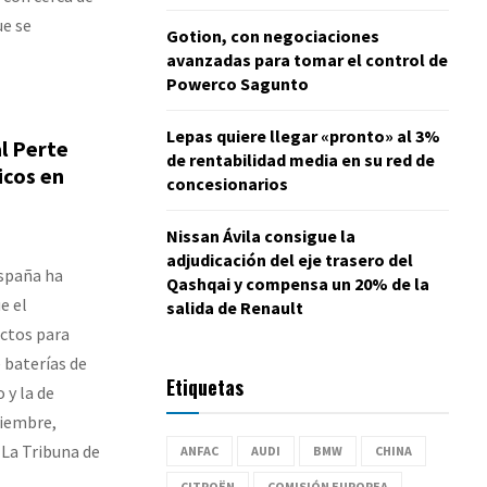
ue se
Gotion, con negociaciones
avanzadas para tomar el control de
Powerco Sagunto
Lepas quiere llegar «pronto» al 3%
l Perte
de rentabilidad media en su red de
icos en
concesionarios
Nissan Ávila consigue la
adjudicación del eje trasero del
España ha
Qashqai y compensa un 20% de la
e el
salida de Renault
ectos para
e baterías de
Etiquetas
 y la de
tiembre,
 La Tribuna de
ANFAC
AUDI
BMW
CHINA
CITROËN
COMISIÓN EUROPEA