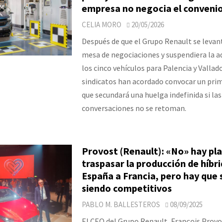
empresa no negocia el conveni
CELIA MORO
20/05/2026
Después de que el Grupo Renault se levant
mesa de negociaciones y suspendiera la a
los cinco vehículos para Palencia y Vallado
sindicatos han acordado convocar un prim
que secundará una huelga indefinida si las
conversaciones no se retoman.
Provost (Renault): «No» hay pl
traspasar la producción de híbr
España a Francia, pero hay que 
siendo competitivos
PABLO M. BALLESTEROS
08/09/2025
El CEO del Grupo Renault, François Provo