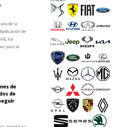
o
ara de la
djudicación de
lid, los
er paro al
anes de
idos de
seguir
st, apuntó en