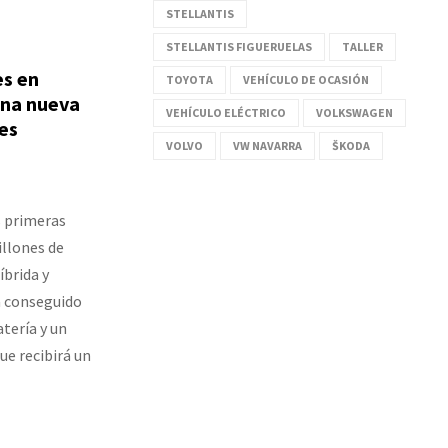
STELLANTIS
STELLANTIS FIGUERUELAS
TALLER
es en
TOYOTA
VEHÍCULO DE OCASIÓN
una nueva
VEHÍCULO ELÉCTRICO
VOLKSWAGEN
es
VOLVO
VW NAVARRA
ŠKODA
s primeras
illones de
íbrida y
ha conseguido
tería y un
ue recibirá un