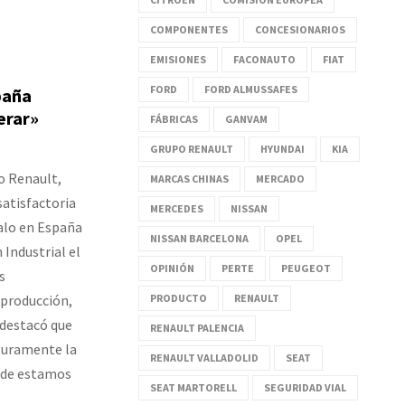
COMPONENTES
CONCESIONARIOS
EMISIONES
FACONAUTO
FIAT
FORD
FORD ALMUSSAFES
paña
erar»
FÁBRICAS
GANVAM
GRUPO RENAULT
HYUNDAI
KIA
o Renault,
MARCAS CHINAS
MERCADO
atisfactoria
MERCEDES
NISSAN
galo en España
NISSAN BARCELONA
OPEL
 Industrial el
OPINIÓN
PERTE
PEUGEOT
s
 producción,
PRODUCTO
RENAULT
 destacó que
RENAULT PALENCIA
eguramente la
RENAULT VALLADOLID
SEAT
onde estamos
SEAT MARTORELL
SEGURIDAD VIAL