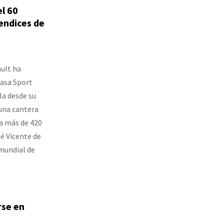
el 60
rendices de
ult ha
Lasa Sport
la desde su
 una cantera
 a más de 420
sé Vicente de
 mundial de
rse en