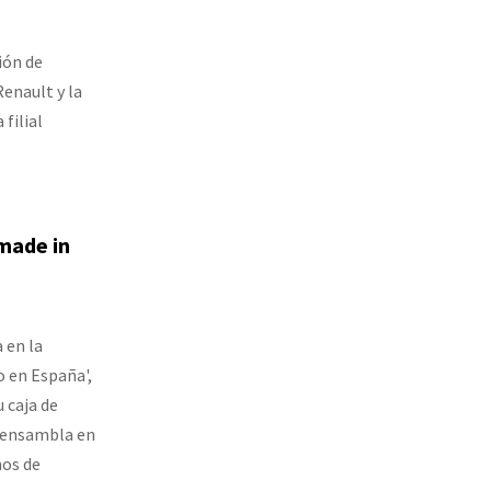
ión de
enault y la
 filial
'made in
 en la
o en España',
 caja de
e ensambla en
nos de