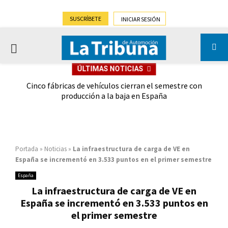
SUSCRÍBETE
INICIAR SESIÓN
PRIMARY
ÚLTIMAS NOTICIAS
MENU
 las
Cinco fábricas de vehículos cierran el semestre con
G
ión
producción a la baja en España
Portada
»
Noticias
»
La infraestructura de carga de VE en
España se incrementó en 3.533 puntos en el primer semestre
España
La infraestructura de carga de VE en
España se incrementó en 3.533 puntos en
el primer semestre