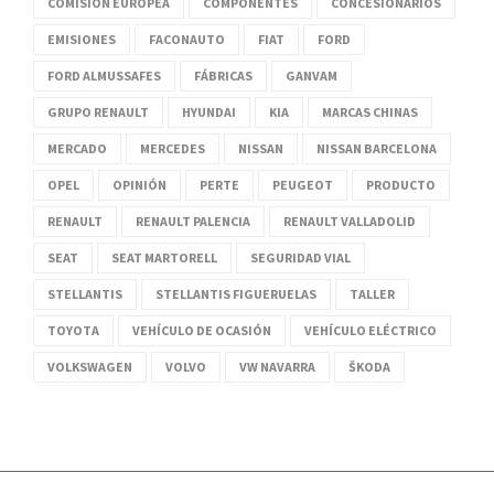
COMISIÓN EUROPEA
COMPONENTES
CONCESIONARIOS
EMISIONES
FACONAUTO
FIAT
FORD
FORD ALMUSSAFES
FÁBRICAS
GANVAM
GRUPO RENAULT
HYUNDAI
KIA
MARCAS CHINAS
MERCADO
MERCEDES
NISSAN
NISSAN BARCELONA
OPEL
OPINIÓN
PERTE
PEUGEOT
PRODUCTO
RENAULT
RENAULT PALENCIA
RENAULT VALLADOLID
SEAT
SEAT MARTORELL
SEGURIDAD VIAL
STELLANTIS
STELLANTIS FIGUERUELAS
TALLER
TOYOTA
VEHÍCULO DE OCASIÓN
VEHÍCULO ELÉCTRICO
VOLKSWAGEN
VOLVO
VW NAVARRA
ŠKODA