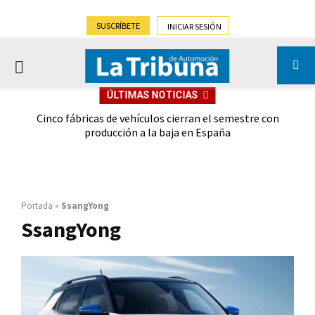
SUSCRÍBETE
INICIAR SESIÓN
PRIMARY
ÚLTIMAS NOTICIAS
MENU
 las
Cinco fábricas de vehículos cierran el semestre con
G
ión
producción a la baja en España
Portada
»
SsangYong
SsangYong