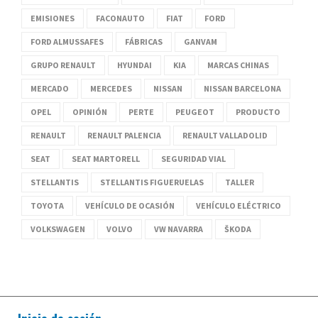
EMISIONES
FACONAUTO
FIAT
FORD
FORD ALMUSSAFES
FÁBRICAS
GANVAM
GRUPO RENAULT
HYUNDAI
KIA
MARCAS CHINAS
MERCADO
MERCEDES
NISSAN
NISSAN BARCELONA
OPEL
OPINIÓN
PERTE
PEUGEOT
PRODUCTO
RENAULT
RENAULT PALENCIA
RENAULT VALLADOLID
SEAT
SEAT MARTORELL
SEGURIDAD VIAL
STELLANTIS
STELLANTIS FIGUERUELAS
TALLER
TOYOTA
VEHÍCULO DE OCASIÓN
VEHÍCULO ELÉCTRICO
VOLKSWAGEN
VOLVO
VW NAVARRA
ŠKODA