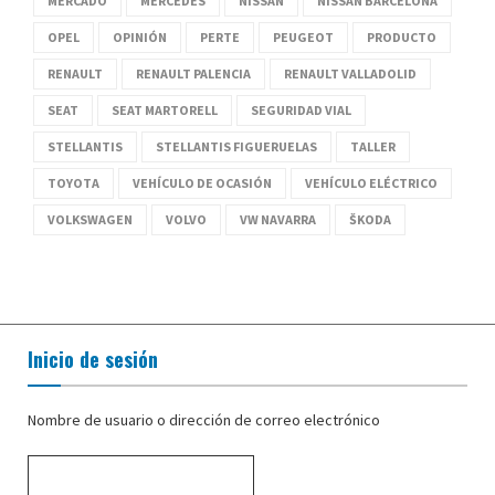
MERCADO
MERCEDES
NISSAN
NISSAN BARCELONA
OPEL
OPINIÓN
PERTE
PEUGEOT
PRODUCTO
RENAULT
RENAULT PALENCIA
RENAULT VALLADOLID
SEAT
SEAT MARTORELL
SEGURIDAD VIAL
STELLANTIS
STELLANTIS FIGUERUELAS
TALLER
TOYOTA
VEHÍCULO DE OCASIÓN
VEHÍCULO ELÉCTRICO
VOLKSWAGEN
VOLVO
VW NAVARRA
ŠKODA
Inicio de sesión
Nombre de usuario o dirección de correo electrónico