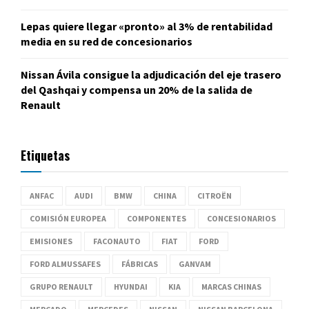
Lepas quiere llegar «pronto» al 3% de rentabilidad
media en su red de concesionarios
Nissan Ávila consigue la adjudicación del eje trasero
del Qashqai y compensa un 20% de la salida de
Renault
Etiquetas
ANFAC
AUDI
BMW
CHINA
CITROËN
COMISIÓN EUROPEA
COMPONENTES
CONCESIONARIOS
EMISIONES
FACONAUTO
FIAT
FORD
FORD ALMUSSAFES
FÁBRICAS
GANVAM
GRUPO RENAULT
HYUNDAI
KIA
MARCAS CHINAS