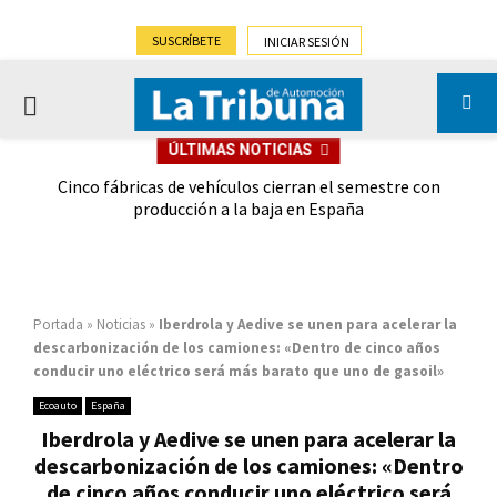
SUSCRÍBETE
INICIAR SESIÓN
PRIMARY
ÚLTIMAS NOTICIAS
MENU
 las
Cinco fábricas de vehículos cierran el semestre con
G
ión
producción a la baja en España
Portada
»
Noticias
»
Iberdrola y Aedive se unen para acelerar la
descarbonización de los camiones: «Dentro de cinco años
conducir uno eléctrico será más barato que uno de gasoil»
Ecoauto
España
Iberdrola y Aedive se unen para acelerar la
descarbonización de los camiones: «Dentro
de cinco años conducir uno eléctrico será