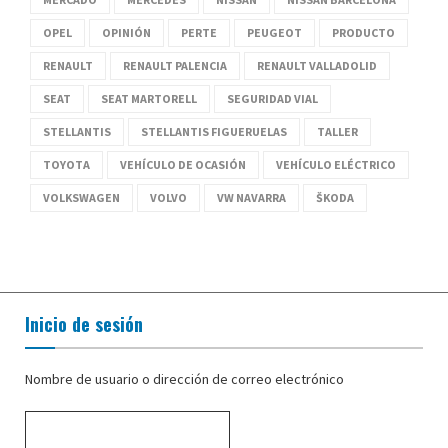
OPEL
OPINIÓN
PERTE
PEUGEOT
PRODUCTO
RENAULT
RENAULT PALENCIA
RENAULT VALLADOLID
SEAT
SEAT MARTORELL
SEGURIDAD VIAL
STELLANTIS
STELLANTIS FIGUERUELAS
TALLER
TOYOTA
VEHÍCULO DE OCASIÓN
VEHÍCULO ELÉCTRICO
VOLKSWAGEN
VOLVO
VW NAVARRA
ŠKODA
Inicio de sesión
Nombre de usuario o dirección de correo electrónico