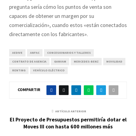
pregunta sería cómo los puntos de venta son
capaces de obtener un margen por su
comercialización», cuando estos «están conectados
directamente con los fabricantes».
AEDIVE
ANFAC
CONCESIONARIOS Y TALLERES
CONTRATO DE AGENCIA
GANVAM
MERCEDES-BENZ
MOVILIDAD
RENTING
VEHÍCULO ELÉCTRICO
COMPARTIR
ARTÍCULO ANTERIOR
El Proyecto de Presupuestos permitiría dotar el
Moves III con hasta 600 millones más