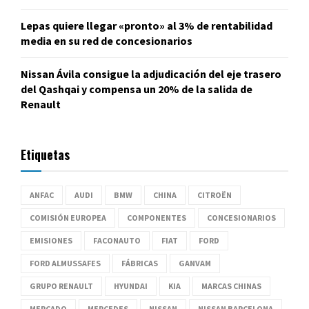
Lepas quiere llegar «pronto» al 3% de rentabilidad
media en su red de concesionarios
Nissan Ávila consigue la adjudicación del eje trasero
del Qashqai y compensa un 20% de la salida de
Renault
Etiquetas
ANFAC
AUDI
BMW
CHINA
CITROËN
COMISIÓN EUROPEA
COMPONENTES
CONCESIONARIOS
EMISIONES
FACONAUTO
FIAT
FORD
FORD ALMUSSAFES
FÁBRICAS
GANVAM
GRUPO RENAULT
HYUNDAI
KIA
MARCAS CHINAS
MERCADO
MERCEDES
NISSAN
NISSAN BARCELONA