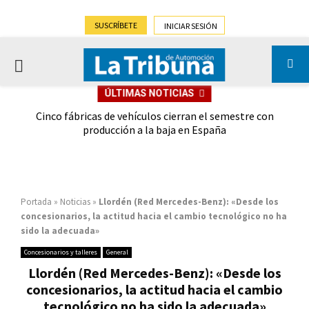
SUSCRÍBETE
INICIAR SESIÓN
PRIMARY
ÚLTIMAS NOTICIAS
MENU
 las
Cinco fábricas de vehículos cierran el semestre con
G
ión
producción a la baja en España
Portada
»
Noticias
»
Llordén (Red Mercedes-Benz): «Desde los
concesionarios, la actitud hacia el cambio tecnológico no ha
sido la adecuada»
Concesionarios y talleres
General
Llordén (Red Mercedes-Benz): «Desde los
concesionarios, la actitud hacia el cambio
tecnológico no ha sido la adecuada»