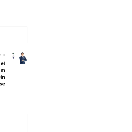
O
del
um
sin
se