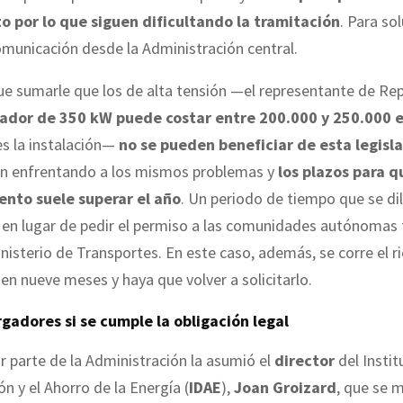
o por lo que siguen dificultando la tramitación
. Para so
municación desde la Administración central.
que sumarle que los de alta tensión —el representante de Re
ador de 350 kW puede costar entre 200.000 y 250.000 
s la instalación—
no se pueden beneficiar de esta legisl
en enfrentando a los mismos problemas y
los plazos para q
nto suele superar el año
. Un periodo de tiempo que se dil
en lugar de pedir el permiso a las comunidades autónomas 
inisterio de Transportes. En este caso, además, se corre el 
en nueve meses y haya que volver a solicitarlo.
gadores si se cumple la obligación legal
or parte de la Administración la asumió el
director
del Instit
ón y el Ahorro de la Energía (
IDAE
),
Joan Groizard
, que se 