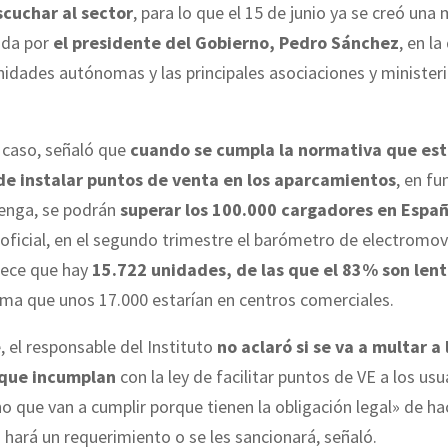
scuchar al sector
, para lo que el 15 de junio ya se creó una
ada por
el presidente del Gobierno, Pedro Sánchez
, en l
idades autónomas y las principales asociaciones y minister
 caso, señaló que
cuando se cumpla la normativa que est
de instalar puntos de venta en los aparcamientos
, en fu
tenga, se podrán
superar los 100.000 cargadores en Espa
oficial, en el segundo trimestre el barómetro de electromov
lece que hay
15.722 unidades, de las que el 83% son len
tima que unos 17.000 estarían en centros comerciales.
 el responsable del Instituto
no aclaró si se va a multar a 
que incumplan
con la ley de facilitar puntos de VE a los usu
o que van a cumplir porque tienen la obligación legal» de ha
es hará un requerimiento o se les sancionará, señaló.