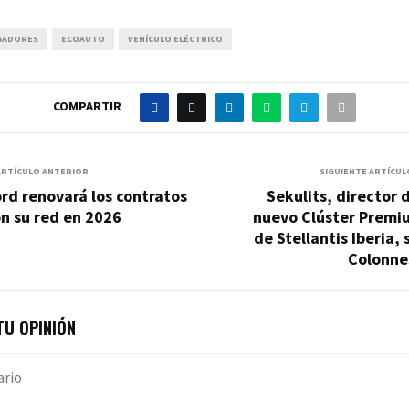
GADORES
ECOAUTO
VEHÍCULO ELÉCTRICO
COMPARTIR
ARTÍCULO ANTERIOR
SIGUIENTE ARTÍCUL
rd renovará los contratos
Sekulits, director 
n su red en 2026
nuevo Clúster Premi
de Stellantis Iberia, 
Colonne
U OPINIÓN