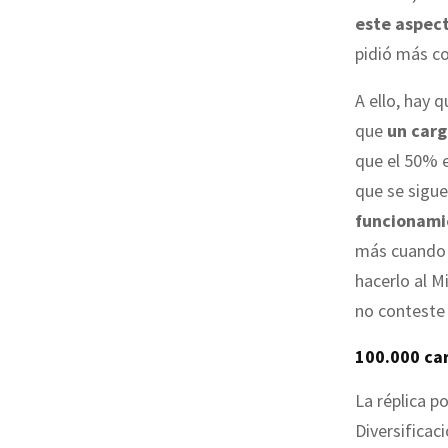
este aspect
pidió más co
A ello, hay 
que
un carg
que el 50% e
que se sigu
funcionamie
más cuando 
hacerlo al M
no conteste 
100.000 car
La réplica p
Diversificaci