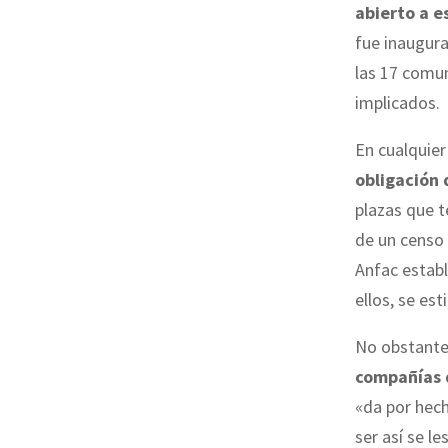
abierto a e
fue inaugur
las 17 comun
implicados.
En cualquier
obligación 
plazas que 
de un censo 
Anfac estab
ellos, se es
No obstante,
compañías 
«da por hech
ser así se l