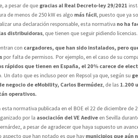
e, a pesar de que
gracias al Real Decreto-ley 29/2021
inst
tura de menos de 250 kW es algo
más fácil
, puesto que ya so
alizar una declaración responsable, esta normativa
no ha fac
las distribuidoras
, que tienen que seguir pidiendo licencias.
entran con
cargadores, que han sido instalados, pero qu
s
por falta de permisos. Por ejemplo, en el caso de su compa
s rápidos que tienen en España, el 20% carece de elect
. Un dato que es incluso peor en Repsol ya que, según su
ge
de negocio de eMobility, Carlos Bermúdez
, de las
1.200 
tán operativos.
a esta normativa publicada en el BOE el 22 de diciembre de 
rganizado por la
asociación del VE Aedive
en Sevilla durant
Bernárdez, a pesar de agradecer que haya supuesto un avance
ro aspecto que han notado es que hay
municipios que aún 