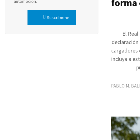
forma e
automoción.
Suscribirme
El Real
declaración 
cargadores d
incluya a es
p
PABLO M. BA