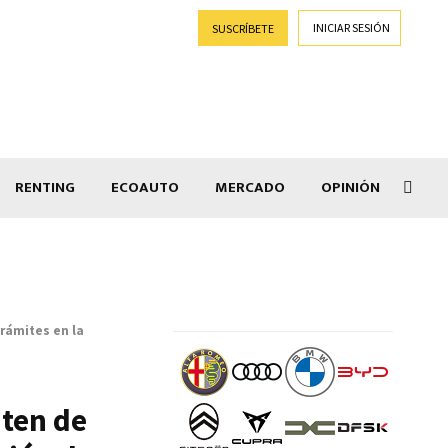
INICIAR SESIÓN
SUSCRÍBETE
RENTING
ECOAUTO
MERCADO
OPINIÓN
Goti
trámites en la
iten de