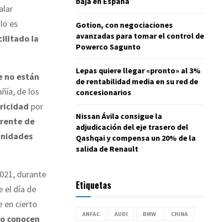
baja en España
alar
lo es
Gotion, con negociaciones
avanzadas para tomar el control de
ilitado la
Powerco Sagunto
Lepas quiere llegar «pronto» al 3%
e no están
de rentabilidad media en su red de
ñía, de los
concesionarios
ricidad
por
Nissan Ávila consigue la
rente de
adjudicación del eje trasero del
unidades
Qashqai y compensa un 20% de la
salida de Renault
2021, durante
Etiquetas
e el día de
 en cierto
ANFAC
AUDI
BMW
CHINA
no conocen