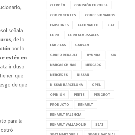
CITROËN
COMISIÓN EUROPEA
lucionarlo,
COMPONENTES
CONCESIONARIOS
EMISIONES
FACONAUTO
FIAT
psol señala
FORD
FORD ALMUSSAFES
euros
, de lo
FÁBRICAS
GANVAM
ación
por lo
GRUPO RENAULT
HYUNDAI
KIA
ue estén en
MARCAS CHINAS
MERCADO
ata incluso
tienen que
MERCEDES
NISSAN
riesgo de que
NISSAN BARCELONA
OPEL
OPINIÓN
PERTE
PEUGEOT
PRODUCTO
RENAULT
RENAULT PALENCIA
uto para la
RENAULT VALLADOLID
SEAT
mostró
SEAT MARTORELL
SEGURIDAD VIAL