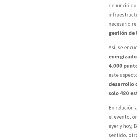
denunció qu
infraestruc
necesario re
gestión de 
Así, se encu
energizado
4.000 punto
este aspecto
desarrollo 
solo 480 es
En relación 
el evento, o
ayer y hoy, 
sentido, ot