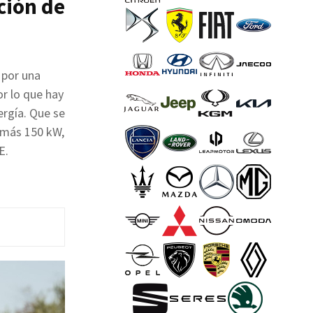
ación de
 por una
or lo que hay
ergía. Que se
e más 150 kW,
E.