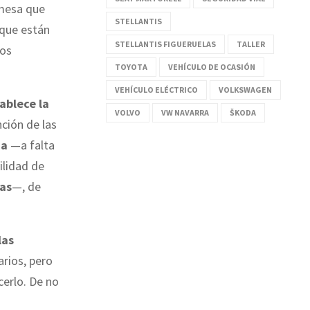
 mesa que
STELLANTIS
a que están
STELLANTIS FIGUERUELAS
TALLER
ios
TOYOTA
VEHÍCULO DE OCASIÓN
VEHÍCULO ELÉCTRICO
VOLKSWAGEN
ablece la
VOLVO
VW NAVARRA
ŠKODA
nción de las
ña
—a falta
ilidad de
tas
—, de
las
arios, pero
cerlo. De no