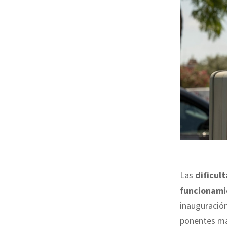
Las
dificul
funcionami
inauguración
ponentes má