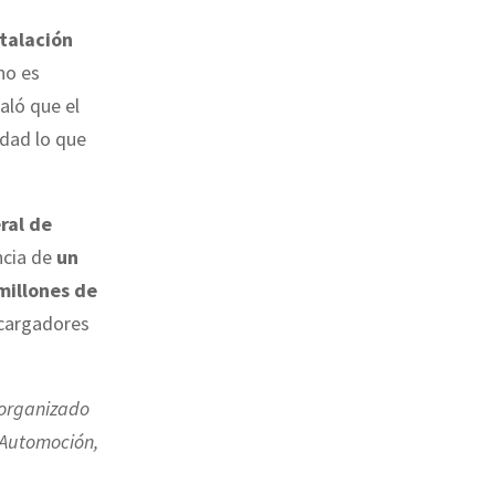
stalación
no es
aló que el
idad lo que
ral de
encia de
un
 millones de
 cargadores
 organizado
 Automoción,