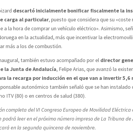
oizard
descartó inicialmente bonificar fiscalmente la in
e carga al particular
, puesto que considera que su «coste 
 a la hora de comprar un vehículo eléctrico». Asimismo, señ
ruega en la actualidad, más que incentivar la electromovil
var más a los de combustión.
inaugural, también estuvo acompañado por el
director gene
e la Junta de
Andalucía
, Felipe Arias, que avanzó la exist
ra la recarga por inducción en el que van a invertir 5,6
esponsable autonómico también señaló que se han instalado
o ITV (80) o en centros de salud (380).
ón completa del VI Congreso Europeo de Movilidad Eléctrica
e podrá leer en el próximo número impreso de La Tribuna de
icará en la segunda quincena de noviembre.