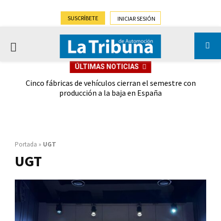
SUSCRÍBETE
INICIAR SESIÓN
PRIMARY
ÚLTIMAS NOTICIAS
MENU
 las
Cinco fábricas de vehículos cierran el semestre con
G
ión
producción a la baja en España
Portada
»
UGT
UGT