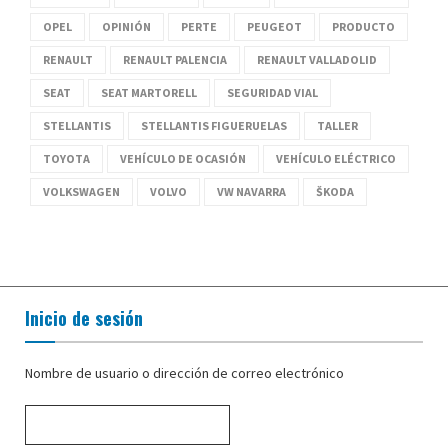
OPEL
OPINIÓN
PERTE
PEUGEOT
PRODUCTO
RENAULT
RENAULT PALENCIA
RENAULT VALLADOLID
SEAT
SEAT MARTORELL
SEGURIDAD VIAL
STELLANTIS
STELLANTIS FIGUERUELAS
TALLER
TOYOTA
VEHÍCULO DE OCASIÓN
VEHÍCULO ELÉCTRICO
VOLKSWAGEN
VOLVO
VW NAVARRA
ŠKODA
Inicio de sesión
Nombre de usuario o dirección de correo electrónico