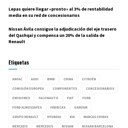
Lepas quiere llegar «pronto» al 3% de rentabilidad
media en su red de concesionarios
Nissan Ávila consigue la adjudicación del eje trasero
del Qashqai y compensa un 20% de la salida de
Renault
Etiquetas
ANFAC
AUDI
BMW
CHINA
CITROËN
COMISIÓN EUROPEA
COMPONENTES
CONCESIONARIOS
EMISIONES
FACONAUTO
FIAT
FORD
FORD ALMUSSAFES
FÁBRICAS
GANVAM
GRUPO RENAULT
HYUNDAI
KIA
MARCAS CHINAS
MERCADO
MERCEDES
NISSAN
NISSAN BARCELONA