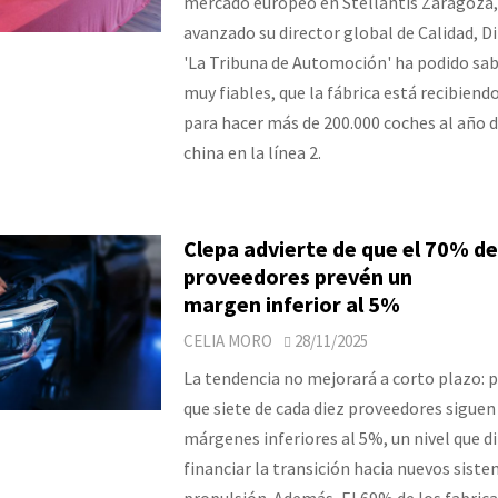
mercado europeo en Stellantis Zaragoza,
avanzado su director global de Calidad, Di
'La Tribuna de Automoción' ha podido sab
muy fiables, que la fábrica está recibiend
para hacer más de 200.000 coches al año 
china en la línea 2.
Clepa advierte de que el 70% de
proveedores prevén un
margen inferior al 5%
CELIA MORO
28/11/2025
La tendencia no mejorará a corto plazo: p
que siete de cada diez proveedores sigue
márgenes inferiores al 5%, un nivel que di
financiar la transición hacia nuevos sist
propulsión. Además, El 69% de los fabric