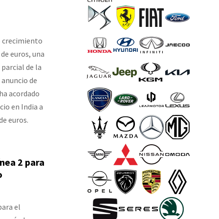
e crecimiento
 de euros, una
parcial de la
l anuncio de
 ha acordado
cio en India a
de euros.
ínea 2 para
o
ara el