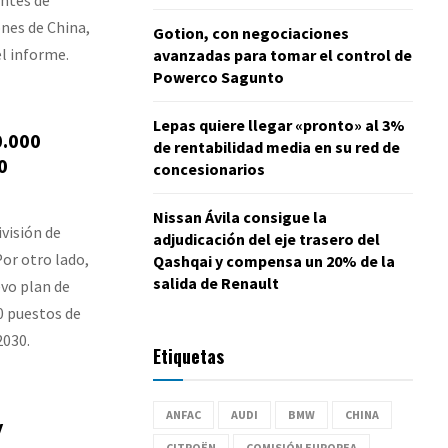
nes de China,
Gotion, con negociaciones
l informe.
avanzadas para tomar el control de
Powerco Sagunto
Lepas quiere llegar «pronto» al 3%
0.000
de rentabilidad media en su red de
0
concesionarios
Nissan Ávila consigue la
ivisión de
adjudicación del eje trasero del
Por otro lado,
Qashqai y compensa un 20% de la
salida de Renault
vo plan de
0 puestos de
2030.
Etiquetas
ANFAC
AUDI
BMW
CHINA
y
CITROËN
COMISIÓN EUROPEA