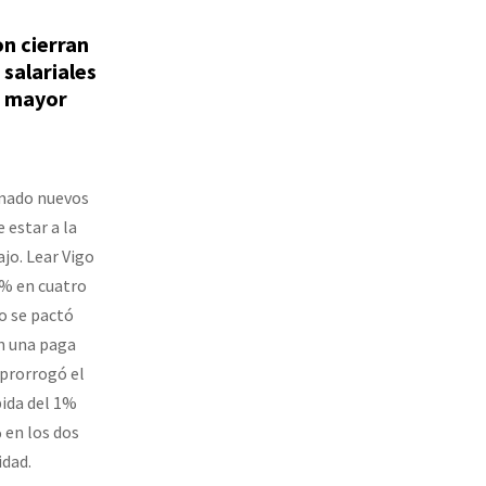
n cierran
 salariales
e mayor
rmado nuevos
 estar a la
jo. Lear Vigo
5% en cuatro
o se pactó
on una paga
 prorrogó el
bida del 1%
 en los dos
idad.