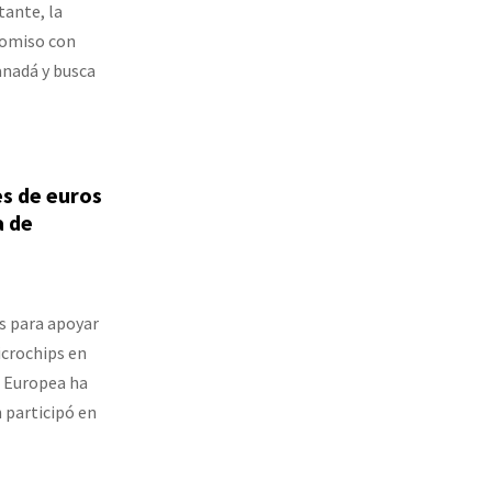
tante, la
omiso con
anadá y busca
es de euros
a de
s para apoyar
icrochips en
n Europea ha
n participó en