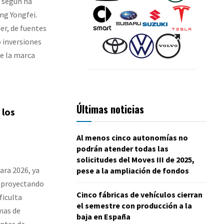
 según ha
ng Yongfei.
er, de fuentes
o inversiones
de la marca
Últimas noticias
 los
Al menos cinco autonomías no
podrán atender todas las
solicitudes del Moves III de 2025,
ara 2026, ya
pese a la ampliación de fondos
n proyectando
Cinco fábricas de vehículos cierran
ficulta
el semestre con producción a la
emas de
baja en España
antes de