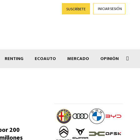
INICIAR SESIÓN
SUSCRÍBETE
RENTING
ECOAUTO
MERCADO
OPINIÓN
Goti
por 200
millones