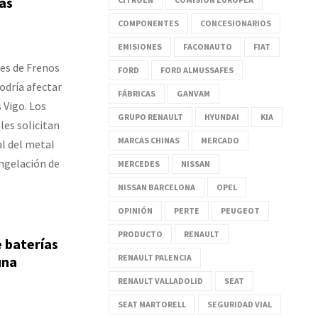
as
COMPONENTES
CONCESIONARIOS
EMISIONES
FACONAUTO
FIAT
res de Frenos
FORD
FORD ALMUSSAFES
odría afectar
FÁBRICAS
GANVAM
s Vigo. Los
GRUPO RENAULT
HYUNDAI
KIA
les solicitan
MARCAS CHINAS
MERCADO
al del metal
ongelación de
MERCEDES
NISSAN
NISSAN BARCELONA
OPEL
OPINIÓN
PERTE
PEUGEOT
PRODUCTO
RENAULT
 baterías
RENAULT PALENCIA
una
RENAULT VALLADOLID
SEAT
SEAT MARTORELL
SEGURIDAD VIAL