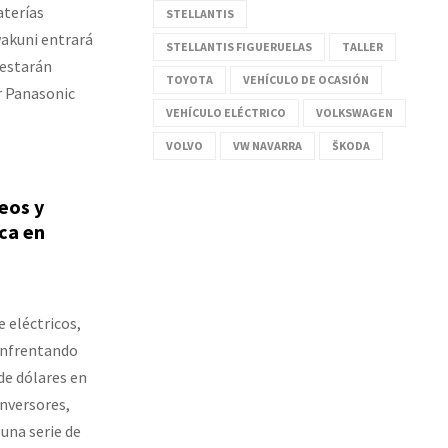
aterías
STELLANTIS
Iwakuni entrará
STELLANTIS FIGUERUELAS
TALLER
 estarán
TOYOTA
VEHÍCULO DE OCASIÓN
r Panasonic
VEHÍCULO ELÉCTRICO
VOLKSWAGEN
VOLVO
VW NAVARRA
ŠKODA
eos y
ica en
 eléctricos,
 enfrentando
 de dólares en
inversores,
 una serie de