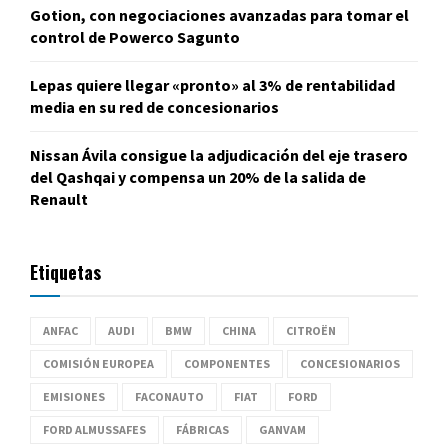
Gotion, con negociaciones avanzadas para tomar el
control de Powerco Sagunto
Lepas quiere llegar «pronto» al 3% de rentabilidad
media en su red de concesionarios
Nissan Ávila consigue la adjudicación del eje trasero
del Qashqai y compensa un 20% de la salida de
Renault
Etiquetas
ANFAC
AUDI
BMW
CHINA
CITROËN
COMISIÓN EUROPEA
COMPONENTES
CONCESIONARIOS
EMISIONES
FACONAUTO
FIAT
FORD
FORD ALMUSSAFES
FÁBRICAS
GANVAM