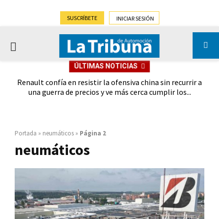
SUSCRÍBETE
INICIAR SESIÓN
PRIMARY
ÚLTIMAS NOTICIAS
MENU
oches
Renault confía en resistir la ofensiva china sin recurrir a
Ebro
028
una guerra de precios y ve más cerca cumplir los...
Portada
»
neumáticos
»
Página 2
neumáticos