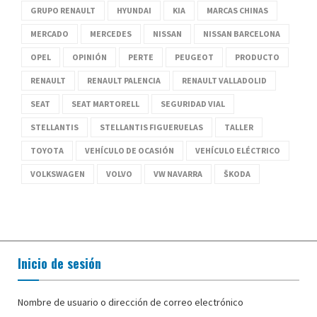
GRUPO RENAULT
HYUNDAI
KIA
MARCAS CHINAS
MERCADO
MERCEDES
NISSAN
NISSAN BARCELONA
OPEL
OPINIÓN
PERTE
PEUGEOT
PRODUCTO
RENAULT
RENAULT PALENCIA
RENAULT VALLADOLID
SEAT
SEAT MARTORELL
SEGURIDAD VIAL
STELLANTIS
STELLANTIS FIGUERUELAS
TALLER
TOYOTA
VEHÍCULO DE OCASIÓN
VEHÍCULO ELÉCTRICO
VOLKSWAGEN
VOLVO
VW NAVARRA
ŠKODA
Inicio de sesión
Nombre de usuario o dirección de correo electrónico