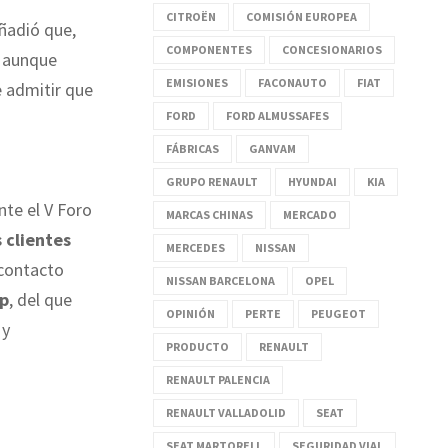
CITROËN
COMISIÓN EUROPEA
ñadió que,
COMPONENTES
CONCESIONARIOS
 aunque
EMISIONES
FACONAUTO
FIAT
e admitir que
FORD
FORD ALMUSSAFES
FÁBRICAS
GANVAM
GRUPO RENAULT
HYUNDAI
KIA
te el V Foro
MARCAS CHINAS
MERCADO
 clientes
MERCEDES
NISSAN
 contacto
NISSAN BARCELONA
OPEL
p
, del que
OPINIÓN
PERTE
PEUGEOT
 y
PRODUCTO
RENAULT
RENAULT PALENCIA
RENAULT VALLADOLID
SEAT
SEAT MARTORELL
SEGURIDAD VIAL