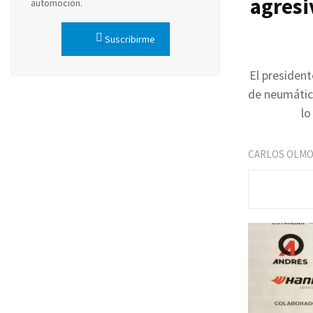
agresi
automoción.
Suscribirme
El president
de neumátic
lo
CARLOS OLM