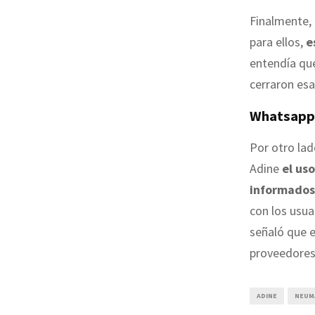
Finalmente,
para ellos,
es
entendía qu
cerraron esa
Whatsapp,
Por otro la
Adine
el us
informados
con los usua
señaló que e
proveedores 
ADINE
NEUM