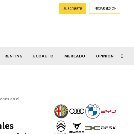
INICIAR SESIÓN
SUSCRÍBETE
RENTING
ECOAUTO
MERCADO
OPINIÓN
Goti
genes en el
ales