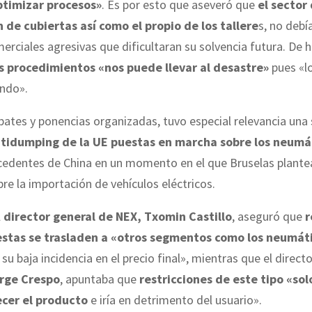
ptimizar procesos»
. Es por esto que aseveró que
el sector 
n de cubiertas así como el propio de los tallere
s, no debí
merciales agresivas que dificultaran su solvencia futura. De 
s procedimientos «nos puede llevar al desastre»
pues «l
endo».
bates y ponencias organizadas, tuvo especial relevancia una 
ntidumping de la UE puestas en marcha sobre los neumá
edentes de China en un momento en el que Bruselas plant
bre la importación de vehículos eléctricos.
l
director general de NEX, Txomin Castillo
, aseguró que
r
 estas se trasladen a «otros segmentos como los neumát
su baja incidencia en el precio final», mientras que el direct
orge Crespo
, apuntaba que
restricciones de este tipo «sol
cer el producto
e iría en detrimento del usuario».