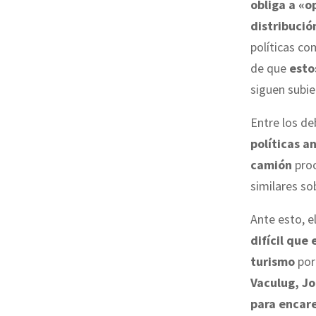
obliga a «o
distribució
políticas co
de que
esto
siguen subi
Entre los de
políticas a
camión
proc
similares so
Ante esto, e
difícil que
turismo
por 
Vaculug, J
para encare