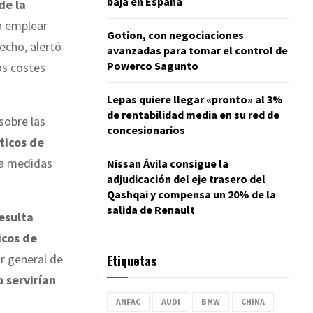
baja en España
de la
a emplear
Gotion, con negociaciones
hecho, alertó
avanzadas para tomar el control de
Powerco Sagunto
os costes
Lepas quiere llegar «pronto» al 3%
de rentabilidad media en su red de
sobre las
concesionarios
ticos de
ea medidas
Nissan Ávila consigue la
adjudicación del eje trasero del
Qashqai y compensa un 20% de la
salida de Renault
esulta
icos de
or general de
Etiquetas
o servirían
ANFAC
AUDI
BMW
CHINA