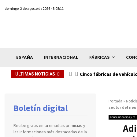
domingo, 2 de agosto de 2026 - 8:08:11
ESPAÑA
INTERNACIONAL
FÁBRICAS
CONC
n de...
Cinco fábricas de vehícul
ÚLTIMAS NOTICIAS
Portada
»
Notici
Boletín digital
sector del ne
Concesionarios y tal
Adi
Recibe gratis en tu email las primicias y
las informaciones más destacadas de la