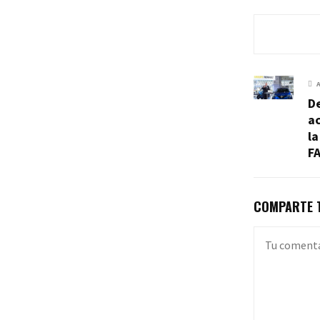
De
ac
la
FA
COMPARTE T