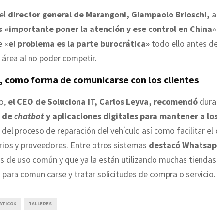
 el
director general de Marangoni, Giampaolo Brioschi,
a
 «importante poner la atención y ese control en China
»
e «
el problema es la parte burocrática»
todo ello antes d
 área al no poder competir.
 como forma de comunicarse con los clientes
do,
el CEO de Soluciona IT, Carlos Leyva, recomendó
duran
o de
chatbot
y aplicaciones digitales para mantener a los
del proceso de reparación del vehículo así como facilitar el
rios y proveedores. Entre otros sistemas
destacó Whatsap
s de uso común y que ya la están utilizando muchas tiendas
para comunicarse y tratar solicitudes de compra o servicio.
ÁTICOS
TALLERES