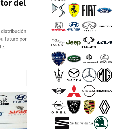
tor del
 distribución
u futuro por
te.