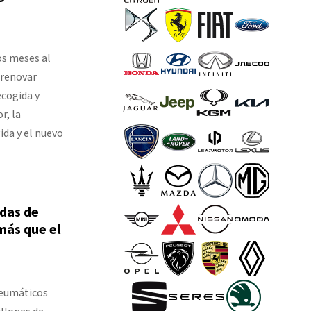
os meses al
 renovar
ecogida y
r, la
ida y el nuevo
das de
más que el
neumáticos
illones de