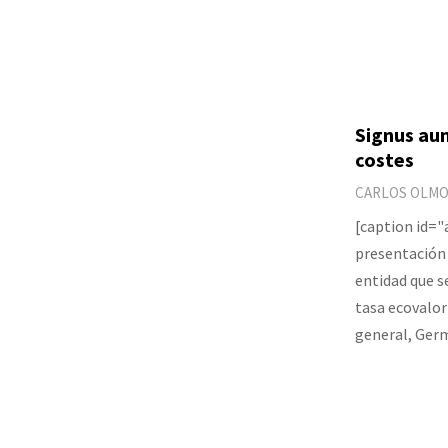
Signus au
costes
CARLOS OLM
[caption id=
presentación 
entidad que s
tasa ecovalor
general, Ger