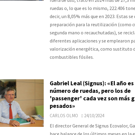
ruedas o, lo que es lo mismo, 222.406 tone
decir, un 8,05% más que en 2023. Estas se 
preparación para la reutilización (como c
segunda mano o recauchutadas), se recic
diferentes aplicaciones y se emplearon pa
valorización energética, como sustituto 
combustibles fósiles.
Gabriel Leal (Signus): «El año es
número de ruedas, pero los de
'passenger' cada vez son más g
pesados»
CARLOS OLMO
24/10/2024
El director General de Signus Ecovalor, Ga
hace balance de los últimos meses en la 