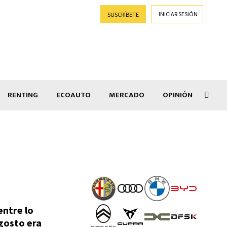
INICIAR SESIÓN
SUSCRÍBETE
RENTING
ECOAUTO
MERCADO
OPINIÓN
Lepa
entre lo
gosto era