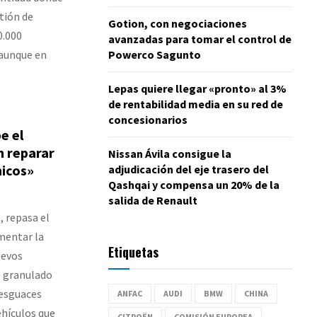
tión de
Gotion, con negociaciones
0.000
avanzadas para tomar el control de
 aunque en
Powerco Sagunto
Lepas quiere llegar «pronto» al 3%
de rentabilidad media en su red de
concesionarios
e el
n reparar
Nissan Ávila consigue la
micos»
adjudicación del eje trasero del
Qashqai y compensa un 20% de la
salida de Renault
, repasa el
umentar la
Etiquetas
uevos
e granulado
desguaces
ANFAC
AUDI
BMW
CHINA
hículos que
CITROËN
COMISIÓN EUROPEA