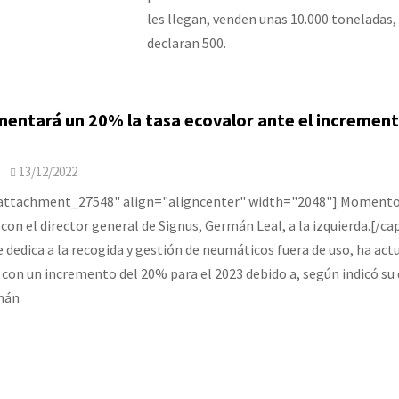
les llegan, venden unas 10.000 toneladas
declaran 500.
mentará un 20% la tasa ecovalor ante el incremen
O
13/12/2022
"attachment_27548" align="aligncenter" width="2048"] Momento 
con el director general de Signus, Germán Leal, a la izquierda.[/ca
e dedica a la recogida y gestión de neumáticos fuera de uso, ha act
 con un incremento del 20% para el 2023 debido a, según indicó su 
mán