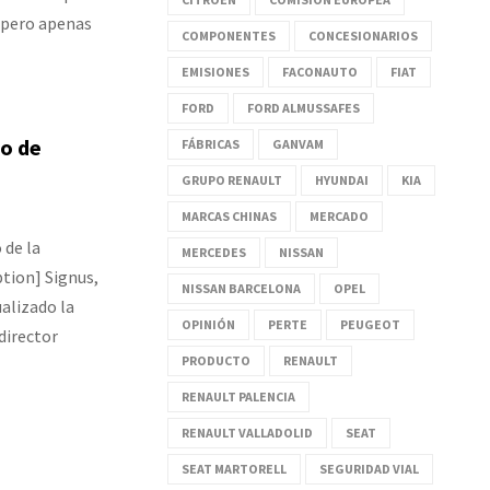
, pero apenas
COMPONENTES
CONCESIONARIOS
EMISIONES
FACONAUTO
FIAT
FORD
FORD ALMUSSAFES
to de
FÁBRICAS
GANVAM
GRUPO RENAULT
HYUNDAI
KIA
MARCAS CHINAS
MERCADO
de la
MERCEDES
NISSAN
ption] Signus,
NISSAN BARCELONA
OPEL
ualizado la
OPINIÓN
PERTE
PEUGEOT
director
PRODUCTO
RENAULT
RENAULT PALENCIA
RENAULT VALLADOLID
SEAT
SEAT MARTORELL
SEGURIDAD VIAL