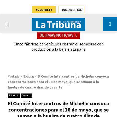
SUSCRÍBETE
INICIAR SESIÓN
PRIMARY
ÚLTIMAS NOTICIAS
MENU
 las
Cinco fábricas de vehículos cierran el semestre con
G
ión
producción a la baja en España
Portada
»
Noticias
»
El Comité Intercentros de Michelin convoca
concentraciones para el 18 de mayo, que se suman a la
huelga de cuatro días de Lasarte
Fábricas
General
El Comité Intercentros de Michelin convoca
concentraciones para el 18 de mayo, que se
suman a la huelga de cuatro días de