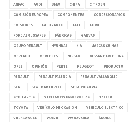
ANFAC
AUDI
BMW
CHINA
CITROËN
COMISIÓN EUROPEA
COMPONENTES
CONCESIONARIOS
EMISIONES
FACONAUTO
FIAT
FORD
FORD ALMUSSAFES
FÁBRICAS
GANVAM
GRUPO RENAULT
HYUNDAI
KIA
MARCAS CHINAS
MERCADO
MERCEDES
NISSAN
NISSAN BARCELONA
OPEL
OPINIÓN
PERTE
PEUGEOT
PRODUCTO
RENAULT
RENAULT PALENCIA
RENAULT VALLADOLID
SEAT
SEAT MARTORELL
SEGURIDAD VIAL
STELLANTIS
STELLANTIS FIGUERUELAS
TALLER
TOYOTA
VEHÍCULO DE OCASIÓN
VEHÍCULO ELÉCTRICO
VOLKSWAGEN
VOLVO
VW NAVARRA
ŠKODA