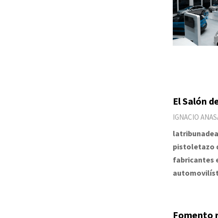
El Salón d
IGNACIO ANAS
latribunadea
pistoletazo 
fabricantes 
automovilíst
Fomento re