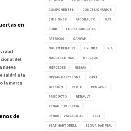
COMPONENTES
CONCESIONARIOS
EMISIONES
FACONAUTO
FIAT
uertas en
FORD
FORD ALMUSSAFES
FÁBRICAS
GANVAM
GRUPO RENAULT
HYUNDAI
KIA
vrolet
MARCAS CHINAS
MERCADO
cional del
la nueva
MERCEDES
NISSAN
 saldrá a la
NISSAN BARCELONA
OPEL
o la marca
OPINIÓN
PERTE
PEUGEOT
PRODUCTO
RENAULT
RENAULT PALENCIA
menos de
RENAULT VALLADOLID
SEAT
SEAT MARTORELL
SEGURIDAD VIAL