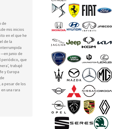
n de
de mis inicios
ito en el que he
l de la
interrumpida
 —en junio de
l periódico, que
era’, trabajé
Efe y Europa
 de
 a pesar de los
 en una rara