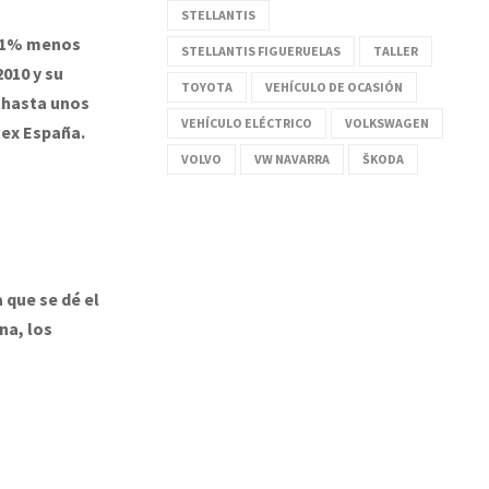
STELLANTIS
2,1% menos
STELLANTIS FIGUERUELAS
TALLER
010 y su
TOYOTA
VEHÍCULO DE OCASIÓN
 hasta unos
VEHÍCULO ELÉCTRICO
VOLKSWAGEN
tex España.
VOLVO
VW NAVARRA
ŠKODA
 que se dé el
na, los