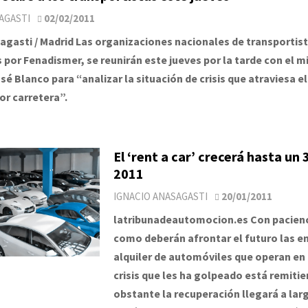
AGASTI
02/02/2011
agasti / Madrid Las organizaciones nacionales de transportist
por Fenadismer, se reunirán este jueves por la tarde con el m
é Blanco para “analizar la situación de crisis que atraviesa el
or carretera”.
El ‘rent a car’ crecerá hasta un
2011
IGNACIO ANASAGASTI
20/01/2011
latribunadeautomocion.es Con pacienci
como deberán afrontar el futuro las 
alquiler de automóviles que operan en
crisis que les ha golpeado está remiti
obstante la recuperación llegará a lar