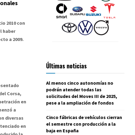
ionales
cio 2010 con
l haber
cto a 2009.
Últimas noticias
Al menos cinco autonomías no
resentado
podrán atender todas las
del Corsa,
solicitudes del Moves III de 2025,
netración en
pese a la ampliación de fondos
omenzó a
Cinco fábricas de vehículos cierran
on diversas
el semestre con producción a la
tenciado en
baja en España
roducido la