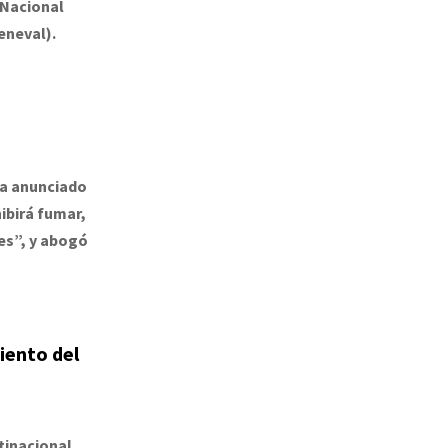
 Nacional
eneval).
 ha anunciado
ibirá fumar,
es”, y abogó
iento del
ltinacional