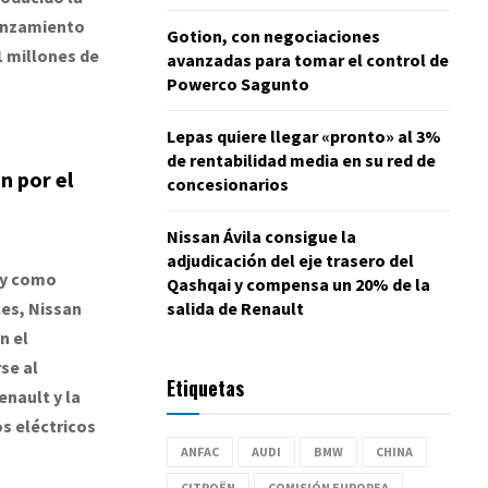
anzamiento
Gotion, con negociaciones
 millones de
avanzadas para tomar el control de
Powerco Sagunto
Lepas quiere llegar «pronto» al 3%
de rentabilidad media en su red de
n por el
concesionarios
Nissan Ávila consigue la
adjudicación del eje trasero del
 y como
Qashqai y compensa un 20% de la
es, Nissan
salida de Renault
n el
se al
Etiquetas
nault y la
os eléctricos
ANFAC
AUDI
BMW
CHINA
CITROËN
COMISIÓN EUROPEA