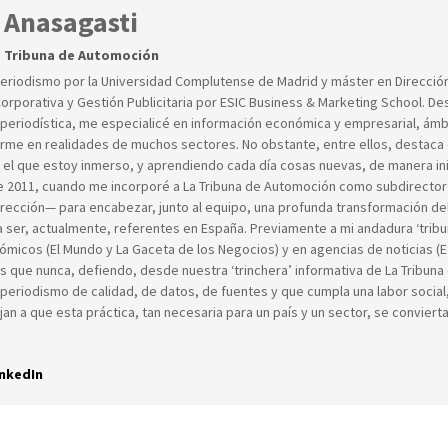
 Anasagasti
a Tribuna de Automoción
Periodismo por la Universidad Complutense de Madrid y máster en Direcció
rporativa y Gestión Publicitaria por ESIC Business & Marketing School. Des
 periodística, me especialicé en información económica y empresarial, ámb
rme en realidades de muchos sectores. No obstante, entre ellos, destaca e
 el que estoy inmerso, y aprendiendo cada día cosas nuevas, de manera in
 2011, cuando me incorporé a La Tribuna de Automoción como subdirector
irección— para encabezar, junto al equipo, una profunda transformación de
a ser, actualmente, referentes en España. Previamente a mi andadura ‘tribun
ómicos (El Mundo y La Gaceta de los Negocios) y en agencias de noticias (
s que nunca, defiendo, desde nuestra ‘trinchera’ informativa de La Tribuna
periodismo de calidad, de datos, de fuentes y que cumpla una labor social,
an a que esta práctica, tan necesaria para un país y un sector, se convierta
nkedIn