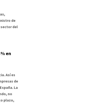
as,
inistro de
 sector del
 3% en
a. Así es
empresas de
 España. La
endo, no
go plazo,