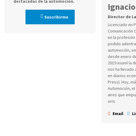
destacadas de la automoción.
Ignacio
Director de L
Suscribirme
Licenciado en 
Comunicación Co
en la profesión
podido adentra
automoción, en
desde enero de
2019 asumí la d
nos ha llevado 
en diarios econ
Press). Hoy, má
Automoción, el 
aires que empuj
avis.
Email
Li