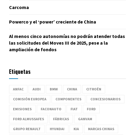
Carcoma
Powerco y el ‘power’ creciente de China
Al menos cinco autonomías no podrán atender todas
las solicitudes del Moves III de 2025, pese a la
ampliación de fondos
Etiquetas
ANFAC
AUDI
BMW
CHINA
CITROËN
COMISIÓN EUROPEA
COMPONENTES
CONCESIONARIOS
EMISIONES
FACONAUTO
FIAT
FORD
FORD ALMUSSAFES
FÁBRICAS
GANVAM
GRUPO RENAULT
HYUNDAI
KIA
MARCAS CHINAS