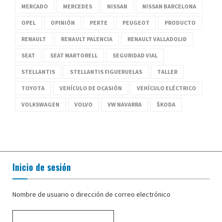
MERCADO
MERCEDES
NISSAN
NISSAN BARCELONA
OPEL
OPINIÓN
PERTE
PEUGEOT
PRODUCTO
RENAULT
RENAULT PALENCIA
RENAULT VALLADOLID
SEAT
SEAT MARTORELL
SEGURIDAD VIAL
STELLANTIS
STELLANTIS FIGUERUELAS
TALLER
TOYOTA
VEHÍCULO DE OCASIÓN
VEHÍCULO ELÉCTRICO
VOLKSWAGEN
VOLVO
VW NAVARRA
ŠKODA
Inicio de sesión
Nombre de usuario o dirección de correo electrónico