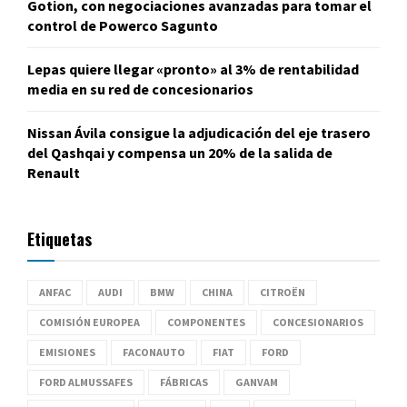
Gotion, con negociaciones avanzadas para tomar el
control de Powerco Sagunto
Lepas quiere llegar «pronto» al 3% de rentabilidad
media en su red de concesionarios
Nissan Ávila consigue la adjudicación del eje trasero
del Qashqai y compensa un 20% de la salida de
Renault
Etiquetas
ANFAC
AUDI
BMW
CHINA
CITROËN
COMISIÓN EUROPEA
COMPONENTES
CONCESIONARIOS
EMISIONES
FACONAUTO
FIAT
FORD
FORD ALMUSSAFES
FÁBRICAS
GANVAM