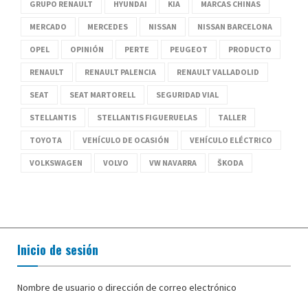
GRUPO RENAULT
HYUNDAI
KIA
MARCAS CHINAS
MERCADO
MERCEDES
NISSAN
NISSAN BARCELONA
OPEL
OPINIÓN
PERTE
PEUGEOT
PRODUCTO
RENAULT
RENAULT PALENCIA
RENAULT VALLADOLID
SEAT
SEAT MARTORELL
SEGURIDAD VIAL
STELLANTIS
STELLANTIS FIGUERUELAS
TALLER
TOYOTA
VEHÍCULO DE OCASIÓN
VEHÍCULO ELÉCTRICO
VOLKSWAGEN
VOLVO
VW NAVARRA
ŠKODA
Inicio de sesión
Nombre de usuario o dirección de correo electrónico