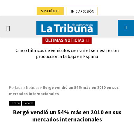
SUSCRÍBETE
INICIAR SESIÓN
PRIMARY
ÚLTIMAS NOTICIAS
MENU
 las
Cinco fábricas de vehículos cierran el semestre con
G
ión
producción a la baja en España
Portada
»
Noticias
»
Bergé vendió un 54% más en 2010 en sus
mercados internacionales
España
General
Bergé vendió un 54% más en 2010 en sus
mercados internacionales