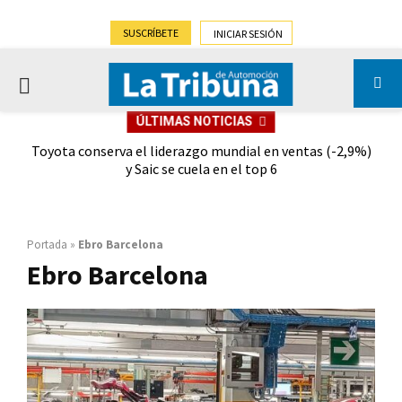
SUSCRÍBETE
INICIAR SESIÓN
PRIMARY
ÚLTIMAS NOTICIAS
MENU
dad
Toyota conserva el liderazgo mundial en ventas (-2,9%)
Gra
y Saic se cuela en el top 6
Portada
»
Ebro Barcelona
Ebro Barcelona