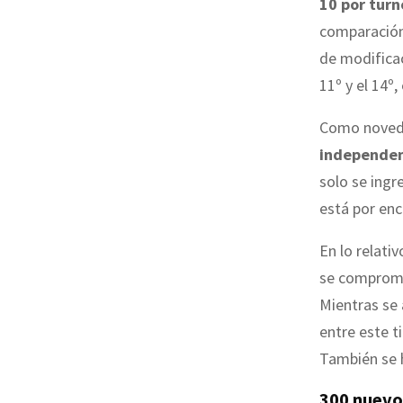
10 por turn
comparación
de modificac
11º y el 14º
Como noved
independenc
solo se ingr
está por enc
En lo relativ
se comprom
Mientras se 
entre este t
También se h
300 nuevo