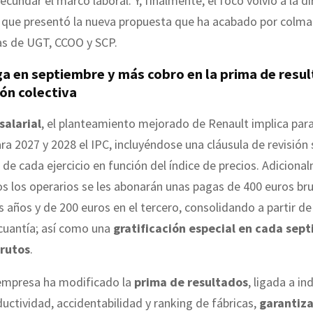
ecundar el marco laboral. Y, finalmente, el foco volvió a la di
 que presentó la nueva propuesta que ha acabado por colmar,
s de UGT, CCOO y SCP.
a en septiembre y más cobro en la prima de resul
ón colectiva
salarial
, el planteamiento mejorado de Renault implica para
a 2027 y 2028 el IPC, incluyéndose una cláusula de revisión s
re de cada ejercicio en función del índice de precios. Adiciona
s los operarios se les abonarán unas pagas de 400 euros bru
 años y de 200 euros en el tercero, consolidando a partir de
cuantía; así como una
gratificación especial en cada sep
brutos
.
empresa ha modificado la
prima de resultados
, ligada a i
ductividad, accidentabilidad y ranking de fábricas,
garantiz