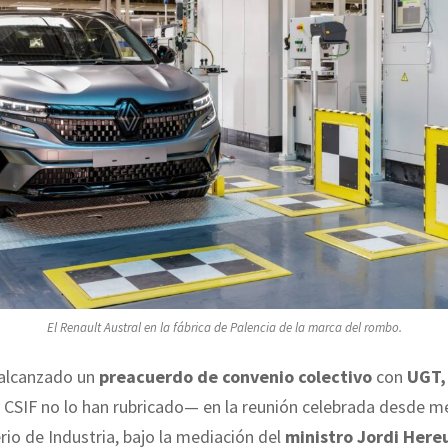
El Renault Austral en la fábrica de Palencia de la marca del rombo.
alcanzado un
preacuerdo de convenio colectivo
con
UGT,
CSIF no lo han rubricado— en la reunión celebrada desde m
erio de Industria, bajo la mediación del
ministro Jordi Here