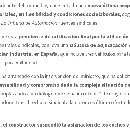
abricante del rombo haya presentado una
nueva última pro
ariales, en flexibilidad y condiciones sociolaborales
, se
a
La Tribuna de Automoción
fuentes sindicales.
 que está
pendiente de ratificación final por la afiliación
centrales sindicales, conlleva una
cláusula de adjudicación 
plan industrial en España
, que incluye tres vehículos para l
os para Valladolid.
 ha arrancado con la intervención del ministro, que ha solici
onsabilidad y compromiso dada la compleja situación de
 emplazando a un diálogo que se había roto el 7 de mayo, en
dora, tras el rechazo sindical a la entonces última oferta d
o,
el constructor suspendió la asignación de los coches y