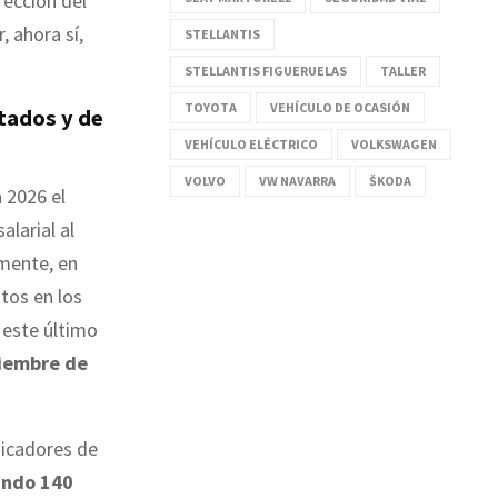
rección del
 ahora sí,
STELLANTIS
STELLANTIS FIGUERUELAS
TALLER
TOYOTA
VEHÍCULO DE OCASIÓN
tados y de
VEHÍCULO ELÉCTRICO
VOLKSWAGEN
VOLVO
VW NAVARRA
ŠKODA
 2026 el
alarial al
lmente, en
tos en los
 este último
tiembre de
ndicadores de
ando 140