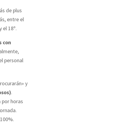
ás de plus
s, entre el
 el 18º.
s con
ualmente,
el personal
procurarán» y
osos)
.
n por horas
jornada.
l 100%.