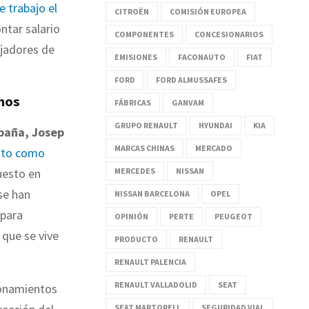
e trabajo el
CITROËN
COMISIÓN EUROPEA
ntar salario
COMPONENTES
CONCESIONARIOS
ajadores de
EMISIONES
FACONAUTO
FIAT
FORD
FORD ALMUSSAFES
chos
FÁBRICAS
GANVAM
GRUPO RENAULT
HYUNDAI
KIA
paña, Josep
MARCAS CHINAS
MERCADO
nto como
MERCEDES
NISSAN
uesto en
se han
NISSAN BARCELONA
OPEL
 para
OPINIÓN
PERTE
PEUGEOT
 que se vive
PRODUCTO
RENAULT
RENAULT PALENCIA
RENAULT VALLADOLID
SEAT
cionamientos
SEAT MARTORELL
SEGURIDAD VIAL