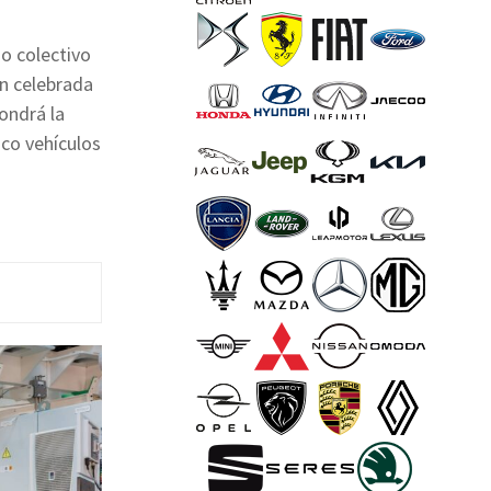
o colectivo
ón celebrada
pondrá la
nco vehículos