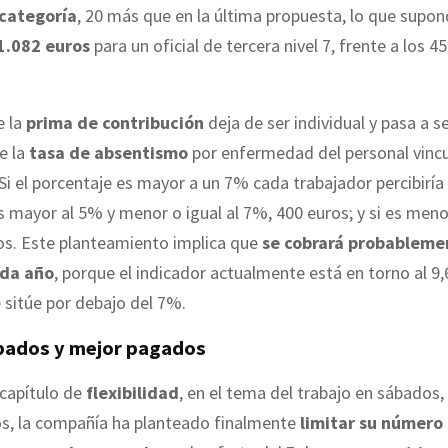
 categoría
, 20 más que en la última propuesta, lo que supon
1.082 euros
para un oficial de tercera nivel 7, frente a los 4
e la
prima de contribución
deja de ser individual y pasa a s
e la
tasa de absentismo
por enfermedad del personal vinc
Si el porcentaje es mayor a un 7% cada trabajador percibiría
es mayor al 5% y menor o igual al 7%, 400 euros; y si es menor
os. Este planteamiento implica que
se cobrará probableme
ada año
, porque el indicador actualmente está en torno al 9
e sitúe por debajo del 7%.
ados y mejor pagados
 capítulo de
flexibilidad
, en el tema del trabajo en sábados, 
os, la compañía ha planteado finalmente
limitar su número