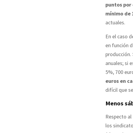
puntos por
mínimo de 
actuales.
En el caso d
en función d
producción. 
anuales; si 
5%, 700 eur
euros en c
difícil que s
Menos sáb
Respecto al
los sindicat