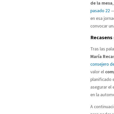
de la mesa
pasado 22
—c
en esa jorna
convocar u
Recasens 
Tras las pal
María Reca
consejero de
valor el
comp
planificado 
asegurar el 
en la autom
A continuaci