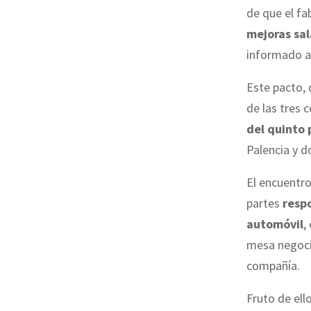
de que el f
mejoras sal
informado 
Este pacto,
de las tres 
del quinto 
Palencia y d
El encuentro
partes
resp
automóvil
,
mesa negocia
compañía.
Fruto de ell