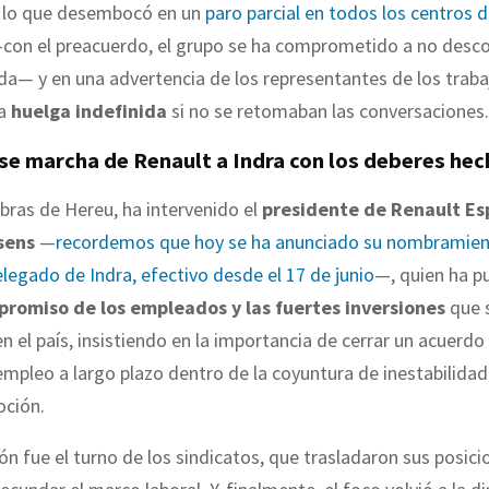
, lo que desembocó en un
paro parcial en todos los centros d
on el preacuerdo, el grupo se ha comprometido a no desco
da— y en una advertencia de los representantes de los trab
na
huelga indefinida
si no se retomaban las conversaciones.
se marcha de Renault a Indra con los deberes he
abras de Hereu, ha intervenido el
presidente de Renault Es
sens
—
recordemos que hoy se ha anunciado su nombramie
legado de Indra, efectivo desde el 17 de junio
—, quien ha p
romiso de los empleados y las fuertes inversiones
que 
en el país, insistiendo en la importancia de cerrar un acuerdo
empleo a largo plazo dentro de la coyuntura de inestabilidad
oción.
ón fue el turno de los sindicatos, que trasladaron sus posi