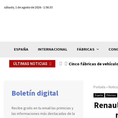
sábado, 1 de agosto de 2026 - 1:56:33
ESPAÑA
INTERNACIONAL
FÁBRICAS
CONC
n de...
Cinco fábricas de vehícul
ÚLTIMAS NOTICIAS
Portada
»
Notici
Boletín digital
España
Fábricas
Renaul
Recibe gratis en tu email las primicias y
las informaciones más destacadas de la