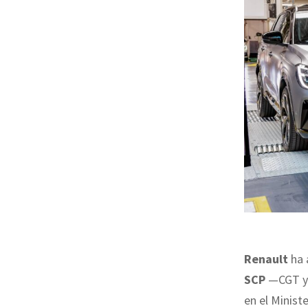
Renault
ha 
SCP
—CGT y 
en el Minist