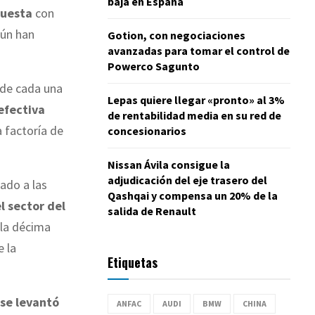
baja en España
puesta
con
gún han
Gotion, con negociaciones
avanzadas para tomar el control de
Powerco Sagunto
de cada una
Lepas quiere llegar «pronto» al 3%
efectiva
de rentabilidad media en su red de
a factoría de
concesionarios
Nissan Ávila consigue la
adjudicación del eje trasero del
tado a las
Qashqai y compensa un 20% de la
l sector del
salida de Renault
 la décima
e la
Etiquetas
 se levantó
ANFAC
AUDI
BMW
CHINA