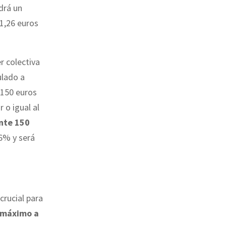
drá un
51,26 euros
er colectiva
ulado a
 150 euros
 o igual al
nte 150
,6% y será
crucial para
 máximo a