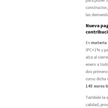
para poder s
constructor,
las demanda
Nueva pag
contribuci
En
materia 
IPC+1% y par
alza al cier
enero a todo
dos primeros
curso dicha 
145 euros 
También la 
calidad, pro