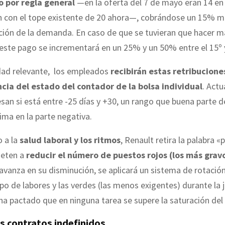
o por regla general
—en la oferta del 7 de mayo eran 14 en
 con el tope existente de 20 ahora—, cobrándose un 15% m
ión de la demanda. En caso de que se tuvieran que hacer má
, este pago se incrementará en un 25% y un 50% entre el 15º y
ad relevante, los empleados
recibirán estas retribucione
ia del estado del contador de la bolsa individual
. Act
esan si está entre -25 días y +30, un rango que buena parte d
ima en la parte negativa.
o a la
salud laboral y los ritmos
, Renault retira la palabra «
eten a
reducir el número de puestos rojos (los más grav
avanza en su disminución, se aplicará un sistema de rotació
ipo de labores y las verdes (las menos exigentes) durante la 
a pactado que en ninguna tarea se supere la saturación de
s contratos indefinidos