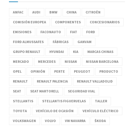
ANFAC
AUDI
BMW
CHINA
CITROËN
COMISIÓN EUROPEA
COMPONENTES
CONCESIONARIOS
EMISIONES
FACONAUTO
FIAT
FORD
FORD ALMUSSAFES
FÁBRICAS
GANVAM
GRUPO RENAULT
HYUNDAI
KIA
MARCAS CHINAS
MERCADO
MERCEDES
NISSAN
NISSAN BARCELONA
OPEL
OPINIÓN
PERTE
PEUGEOT
PRODUCTO
RENAULT
RENAULT PALENCIA
RENAULT VALLADOLID
SEAT
SEAT MARTORELL
SEGURIDAD VIAL
STELLANTIS
STELLANTIS FIGUERUELAS
TALLER
TOYOTA
VEHÍCULO DE OCASIÓN
VEHÍCULO ELÉCTRICO
VOLKSWAGEN
VOLVO
VW NAVARRA
ŠKODA