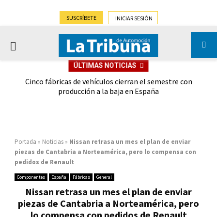
SUSCRÍBETE
INICIAR SESIÓN
PRIMARY
ÚLTIMAS NOTICIAS
MENU
 las
Cinco fábricas de vehículos cierran el semestre con
G
ión
producción a la baja en España
Portada
»
Noticias
»
Nissan retrasa un mes el plan de enviar
piezas de Cantabria a Norteamérica, pero lo compensa con
pedidos de Renault
Componentes
España
Fábricas
General
Nissan retrasa un mes el plan de enviar
piezas de Cantabria a Norteamérica, pero
lo compensa con pedidos de Renault