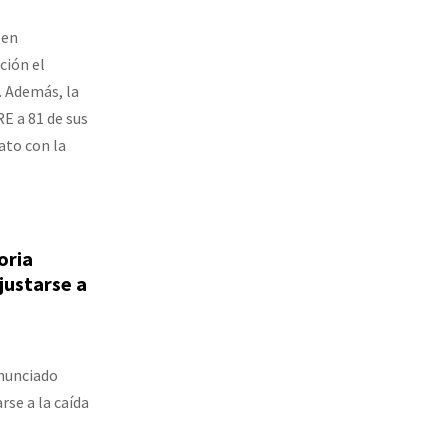
 en
ción el
. Además, la
E a 81 de sus
ato con la
oria
justarse a
anunciado
rse a la caída