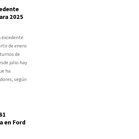
cedente
ara 2025
n excedente
rtir de enero
 turnos de
sde julio hay
ue ha
jadores, según
 81
a en Ford