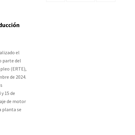
ducción
alizado el
 parte del
mpleo (ERTE),
mbre de 2024.
as
 y 15 de
taje de motor
a planta se