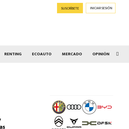
INICIAR SESIÓN
SUSCRÍBETE
RENTING
ECOAUTO
MERCADO
OPINIÓN
Lepa
y
as