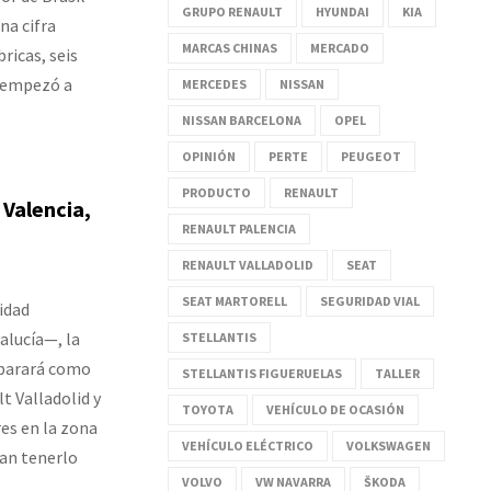
GRUPO RENAULT
HYUNDAI
KIA
a cifra
MARCAS CHINAS
MERCADO
ricas, seis
a empezó a
MERCEDES
NISSAN
NISSAN BARCELONA
OPEL
OPINIÓN
PERTE
PEUGEOT
PRODUCTO
RENAULT
 Valencia,
RENAULT PALENCIA
RENAULT VALLADOLID
SEAT
SEAT MARTORELL
SEGURIDAD VIAL
idad
alucía—, la
STELLANTIS
e parará como
STELLANTIS FIGUERUELAS
TALLER
t Valladolid y
TOYOTA
VEHÍCULO DE OCASIÓN
es en la zona
VEHÍCULO ELÉCTRICO
VOLKSWAGEN
ían tenerlo
VOLVO
VW NAVARRA
ŠKODA