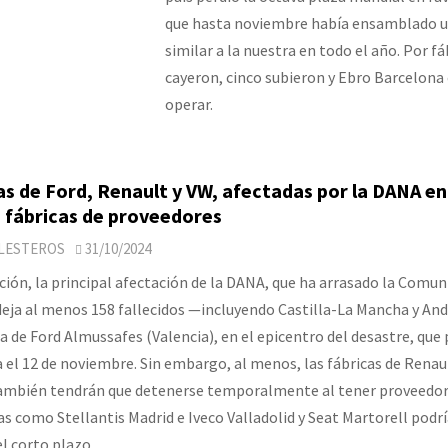
que hasta noviembre había ensamblado un
similar a la nuestra en todo el año. Por fáb
cayeron, cinco subieron y Ebro Barcelon
operar.
as de Ford, Renault y VW, afectadas por la DANA en
 fábricas de proveedores
LLESTEROS
31/10/2024
ión, la principal afectación de la DANA, que ha arrasado la Comun
deja al menos 158 fallecidos —incluyendo Castilla-La Mancha y And
ta de Ford Almussafes (Valencia), en el epicentro del desastre, qu
el 12 de noviembre. Sin embargo, al menos, las fábricas de Renaul
ambién tendrán que detenerse temporalmente al tener proveedor
as como Stellantis Madrid e Iveco Valladolid y Seat Martorell podr
el corto plazo.