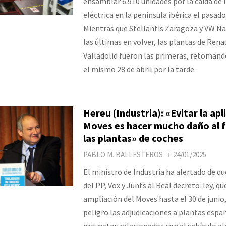
ensamblar 6.910 unidades por la caída de l
eléctrica en la península ibérica el pasado
Mientras que Stellantis Zaragoza y VW Na
las últimas en volver, las plantas de Rena
Valladolid fueron las primeras, retomando
el mismo 28 de abril por la tarde.
Hereu (Industria): «Evitar la apl
Moves es hacer mucho daño al 
las plantas» de coches
PABLO M. BALLESTEROS
24/01/2025
El ministro de Industria ha alertado de qu
del PP, Vox y Junts al Real decreto-ley, que
ampliación del Moves hasta el 30 de junio
peligro las adjudicaciones a plantas espa
proyectos relacionados con el vehículo elé