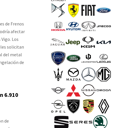
res de Frenos
odría afectar
s Vigo. Los
les solicitan
al del metal
ongelación de
n 6.910
on de