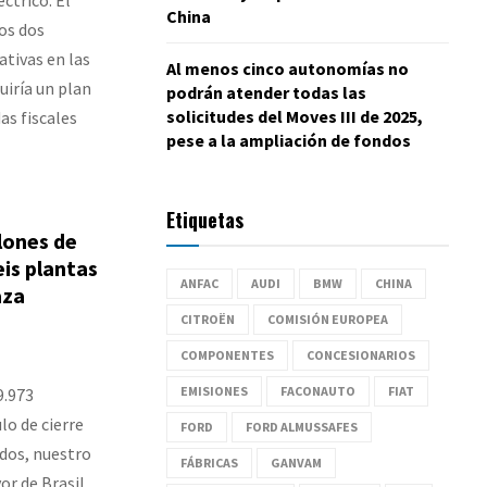
China
los dos
ativas en las
Al menos cinco autonomías no
uiría un plan
podrán atender todas las
solicitudes del Moves III de 2025,
as fiscales
pese a la ampliación de fondos
Etiquetas
lones de
eis plantas
ANFAC
AUDI
BMW
CHINA
aza
CITROËN
COMISIÓN EUROPEA
COMPONENTES
CONCESIONARIOS
EMISIONES
FACONAUTO
FIAT
9.973
lo de cierre
FORD
FORD ALMUSSAFES
ados, nuestro
FÁBRICAS
GANVAM
or de Brasil