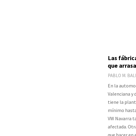
Las fábric
que arrasa
PABLO M. BA
En la automoc
Valenciana y 
tiene la plan
mínimo hasta 
VW Navarra t
afectada. Otr
que hacer en 