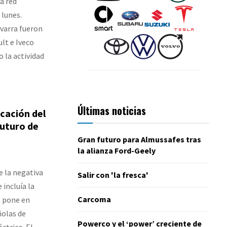
a red
 lunes.
varra fueron
ult e Iveco
 la actividad
Últimas noticias
icación del
futuro de
Gran futuro para Almussafes tras
la alianza Ford-Geely
e la negativa
Salir con 'la fresca'
 incluía la
Carcoma
, pone en
ñolas de
Powerco y el ‘power’ creciente de
ctrico. El