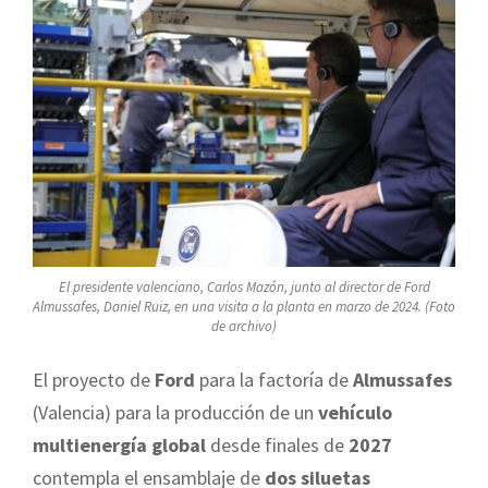
El presidente valenciano, Carlos Mazón, junto al director de Ford
Almussafes, Daniel Ruiz, en una visita a la planta en marzo de 2024. (Foto
de archivo)
El proyecto de
Ford
para la factoría de
Almussafes
(Valencia) para la producción de un
vehículo
multienergía global
desde finales de
2027
contempla el ensamblaje de
dos siluetas