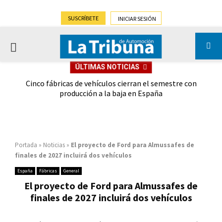
SUSCRÍBETE
INICIAR SESIÓN
PRIMARY
ÚLTIMAS NOTICIAS
MENU
 las
Cinco fábricas de vehículos cierran el semestre con
G
ión
producción a la baja en España
Portada
»
Noticias
»
El proyecto de Ford para Almussafes de
finales de 2027 incluirá dos vehículos
España
Fábricas
General
El proyecto de Ford para Almussafes de
finales de 2027 incluirá dos vehículos