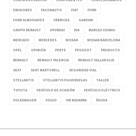
EMISIONES
FACONAUTO
FIAT
FORD
FORD ALMUSSAFES
FÁBRICAS
GANVAM
GRUPO RENAULT
HYUNDAI
KIA
MARCAS CHINAS
MERCADO
MERCEDES
NISSAN
NISSAN BARCELONA
OPEL
OPINIÓN
PERTE
PEUGEOT
PRODUCTO
RENAULT
RENAULT PALENCIA
RENAULT VALLADOLID
SEAT
SEAT MARTORELL
SEGURIDAD VIAL
STELLANTIS
STELLANTIS FIGUERUELAS
TALLER
TOYOTA
VEHÍCULO DE OCASIÓN
VEHÍCULO ELÉCTRICO
VOLKSWAGEN
VOLVO
VW NAVARRA
ŠKODA