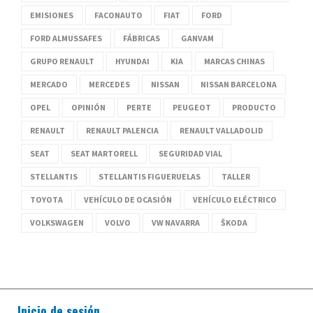
EMISIONES
FACONAUTO
FIAT
FORD
FORD ALMUSSAFES
FÁBRICAS
GANVAM
GRUPO RENAULT
HYUNDAI
KIA
MARCAS CHINAS
MERCADO
MERCEDES
NISSAN
NISSAN BARCELONA
OPEL
OPINIÓN
PERTE
PEUGEOT
PRODUCTO
RENAULT
RENAULT PALENCIA
RENAULT VALLADOLID
SEAT
SEAT MARTORELL
SEGURIDAD VIAL
STELLANTIS
STELLANTIS FIGUERUELAS
TALLER
TOYOTA
VEHÍCULO DE OCASIÓN
VEHÍCULO ELÉCTRICO
VOLKSWAGEN
VOLVO
VW NAVARRA
ŠKODA
Inicio de sesión