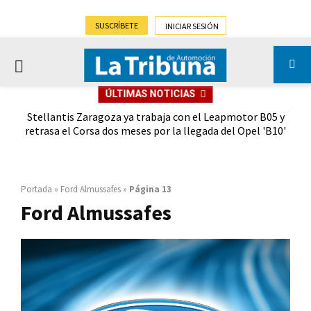
SUSCRÍBETE
INICIAR SESIÓN
PRIMARY
ÚLTIMAS NOTICIAS
MENU
nales
Stellantis Zaragoza ya trabaja con el Leapmotor B05 y
retrasa el Corsa dos meses por la llegada del Opel 'B10'
Portada
»
Ford Almussafes
»
Página 13
Ford Almussafes