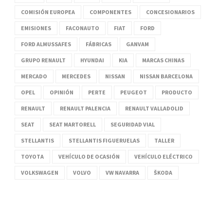
COMISIÓN EUROPEA
COMPONENTES
CONCESIONARIOS
EMISIONES
FACONAUTO
FIAT
FORD
FORD ALMUSSAFES
FÁBRICAS
GANVAM
GRUPO RENAULT
HYUNDAI
KIA
MARCAS CHINAS
MERCADO
MERCEDES
NISSAN
NISSAN BARCELONA
OPEL
OPINIÓN
PERTE
PEUGEOT
PRODUCTO
RENAULT
RENAULT PALENCIA
RENAULT VALLADOLID
SEAT
SEAT MARTORELL
SEGURIDAD VIAL
STELLANTIS
STELLANTIS FIGUERUELAS
TALLER
TOYOTA
VEHÍCULO DE OCASIÓN
VEHÍCULO ELÉCTRICO
VOLKSWAGEN
VOLVO
VW NAVARRA
ŠKODA