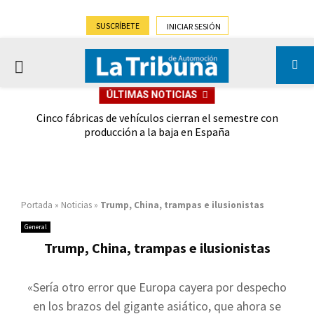
SUSCRÍBETE
INICIAR SESIÓN
PRIMARY
ÚLTIMAS NOTICIAS
MENU
 las
Cinco fábricas de vehículos cierran el semestre con
G
ión
producción a la baja en España
Portada
»
Noticias
»
Trump, China, trampas e ilusionistas
General
Trump, China, trampas e ilusionistas
«Sería otro error que Europa cayera por despecho
en los brazos del gigante asiático, que ahora se