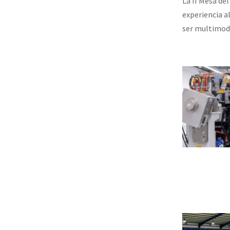
La II Mesa de
experiencia a
ser multimoda