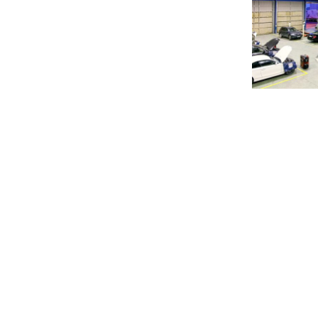
Pagina
de
entrad