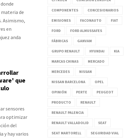
y donde
COMPONENTES
CONCESIONARIOS
 materia de
s. Asimismo,
EMISIONES
FACONAUTO
FIAT
es en
FORD
FORD ALMUSSAFES
njuez anda
FÁBRICAS
GANVAM
GRUPO RENAULT
HYUNDAI
KIA
MARCAS CHINAS
MERCADO
arrollar
MERCEDES
NISSAN
ware' que
NISSAN BARCELONA
OPEL
culo
OPINIÓN
PERTE
PEUGEOT
PRODUCTO
RENAULT
lar sensores
RENAULT PALENCIA
ara optimizar
RENAULT VALLADOLID
SEAT
ción del
a y hay varios
SEAT MARTORELL
SEGURIDAD VIAL