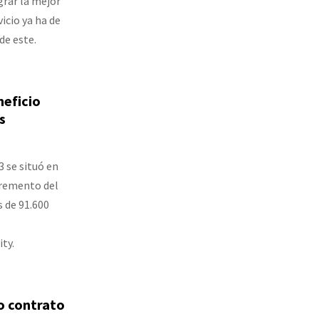
grar la mejor
icio ya ha de
de este.
eficio
s
3 se situó en
cremento del
 de 91.600
ty.
o contrato