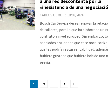
a una red descontenta por la
«inexistencia de una negociació
CARLOS OLMO
18/03/2024
Bosch Car Service desea renovar la relació
de talleres, para lo que ha elaborado un 
contrato a nivel europeo. Sin embargo, l
asociados entienden que este monitoriza s
que les podría restar rentabilidad, además
hubiera gustado que hubiera habido una 
previa.
ción
1
2
…
4
as