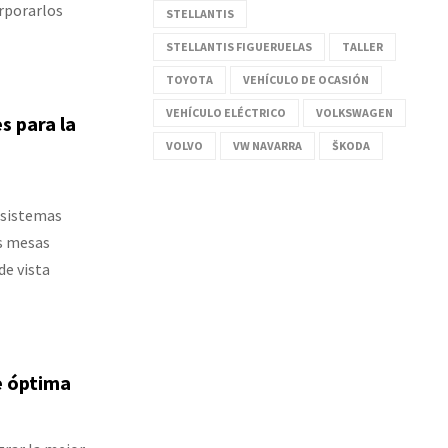
rporarlos
STELLANTIS
STELLANTIS FIGUERUELAS
TALLER
TOYOTA
VEHÍCULO DE OCASIÓN
VEHÍCULO ELÉCTRICO
VOLKSWAGEN
s para la
VOLVO
VW NAVARRA
ŠKODA
s sistemas
os mesas
de vista
te óptima