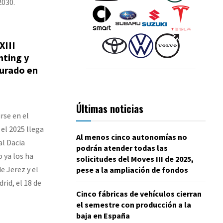
2030.
XIII
nting y
jurado en
Últimas noticias
rse en el
 el 2025 llega
Al menos cinco autonomías no
al Dacia
podrán atender todas las
o ya los ha
solicitudes del Moves III de 2025,
e Jerez y el
pese a la ampliación de fondos
rid, el 18 de
Cinco fábricas de vehículos cierran
el semestre con producción a la
baja en España