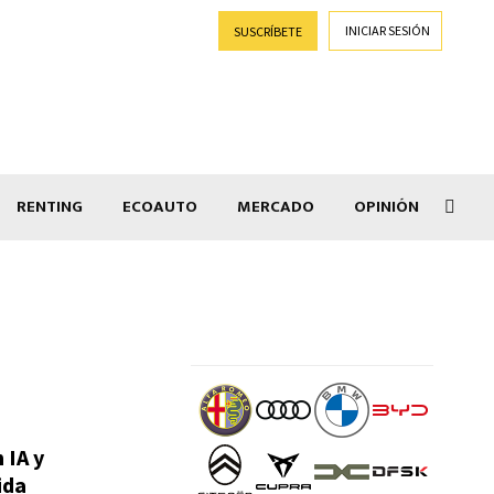
INICIAR SESIÓN
SUSCRÍBETE
RENTING
ECOAUTO
MERCADO
OPINIÓN
Goti
 IA y
ida