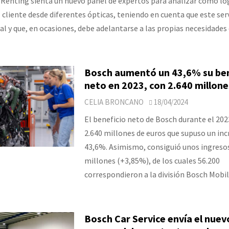
l Renting sienta un nuevo panel de expertos para analizar cómo lo
l cliente desde diferentes ópticas, teniendo en cuenta que este serv
l y que, en ocasiones, debe adelantarse a las propias necesidades 
Bosch aumentó un 43,6% su ben
neto en 2023, con 2.640 millone
CELIA BRONCANO
18/04/2024
El beneficio neto de Bosch durante el 202
2.640 millones de euros que supuso un in
43,6%. Asimismo, consiguió unos ingresos
millones (+3,85%), de los cuales 56.200
correspondieron a la división Bosch Mobili
Bosch Car Service envía el nuev