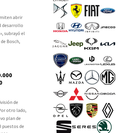
rmiten abrir
l desarrollo
», subrayó el
 de Bosch,
0.000
0
ivisión de
Por otro lado,
vo plan de
0 puestos de