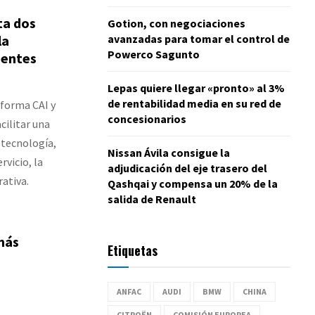
ta dos
Gotion, con negociaciones
la
avanzadas para tomar el control de
Powerco Sagunto
ientes
Lepas quiere llegar «pronto» al 3%
de rentabilidad media en su red de
aforma CAI y
concesionarios
cilitar una
 tecnología,
Nissan Ávila consigue la
rvicio, la
adjudicación del eje trasero del
rativa.
Qashqai y compensa un 20% de la
salida de Renault
más
Etiquetas
ANFAC
AUDI
BMW
CHINA
CITROËN
COMISIÓN EUROPEA