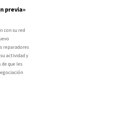
n previa»
n con su red
nuevo
os reparadores
u actividad y
 de que les
negociación