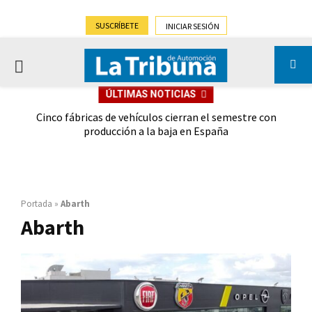
SUSCRÍBETE
INICIAR SESIÓN
PRIMARY
ÚLTIMAS NOTICIAS
MENU
 las
Cinco fábricas de vehículos cierran el semestre con
G
ión
producción a la baja en España
Portada
»
Abarth
Abarth