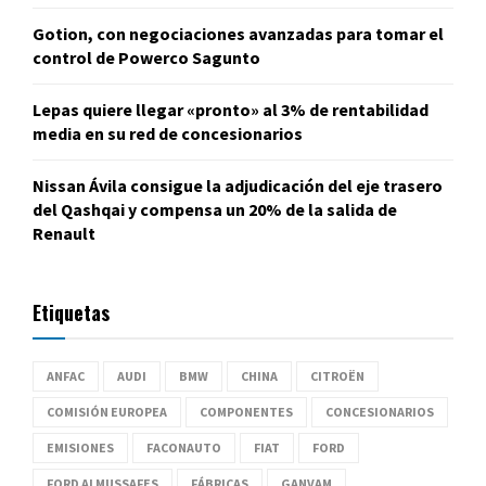
Gotion, con negociaciones avanzadas para tomar el
control de Powerco Sagunto
Lepas quiere llegar «pronto» al 3% de rentabilidad
media en su red de concesionarios
Nissan Ávila consigue la adjudicación del eje trasero
del Qashqai y compensa un 20% de la salida de
Renault
Etiquetas
ANFAC
AUDI
BMW
CHINA
CITROËN
COMISIÓN EUROPEA
COMPONENTES
CONCESIONARIOS
EMISIONES
FACONAUTO
FIAT
FORD
FORD ALMUSSAFES
FÁBRICAS
GANVAM