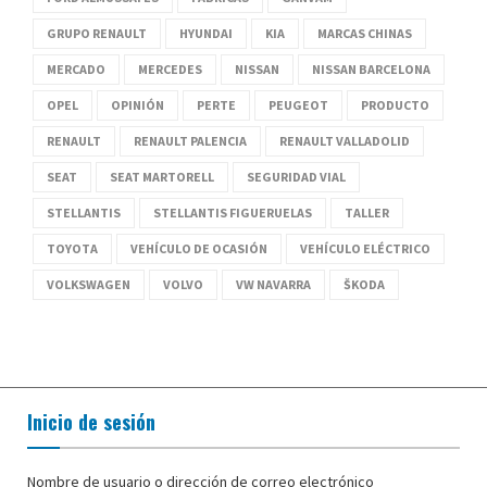
GRUPO RENAULT
HYUNDAI
KIA
MARCAS CHINAS
MERCADO
MERCEDES
NISSAN
NISSAN BARCELONA
OPEL
OPINIÓN
PERTE
PEUGEOT
PRODUCTO
RENAULT
RENAULT PALENCIA
RENAULT VALLADOLID
SEAT
SEAT MARTORELL
SEGURIDAD VIAL
STELLANTIS
STELLANTIS FIGUERUELAS
TALLER
TOYOTA
VEHÍCULO DE OCASIÓN
VEHÍCULO ELÉCTRICO
VOLKSWAGEN
VOLVO
VW NAVARRA
ŠKODA
Inicio de sesión
Nombre de usuario o dirección de correo electrónico