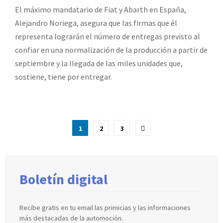
El máximo mandatario de Fiat y Abarth en España,
Alejandro Noriega, asegura que las firmas que él
representa lograrán el número de entregas previsto al
confiar en una normalización de la producción a partir de
septiembre y la llegada de las miles unidades que,
sostiene, tiene por entregar.
Paginación
1
2
3
de
entradas
Boletín digital
Recibe gratis en tu email las primicias y las informaciones
más destacadas de la automoción.