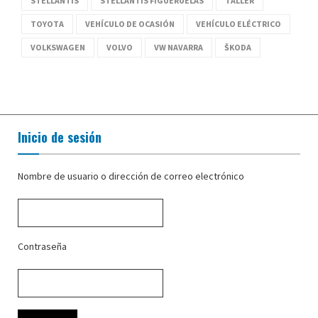
STELLANTIS
STELLANTIS FIGUERUELAS
TALLER
TOYOTA
VEHÍCULO DE OCASIÓN
VEHÍCULO ELÉCTRICO
VOLKSWAGEN
VOLVO
VW NAVARRA
ŠKODA
Inicio de sesión
Nombre de usuario o dirección de correo electrónico
Contraseña