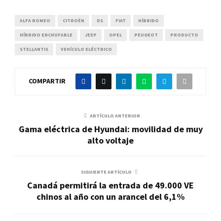
ALFA ROMEO
CITROËN
DS
FIAT
HÍBRIDO
HÍBRIDO ENCHUFABLE
JEEP
OPEL
PEUGEOT
PRODUCTO
STELLANTIS
VEHÍCULO ELÉCTRICO
COMPARTIR
ARTÍCULO ANTERIOR
Gama eléctrica de Hyundai: movilidad de muy
alto voltaje
SIGUIENTE ARTÍCULO
Canadá permitirá la entrada de 49.000 VE
chinos al año con un arancel del 6,1%