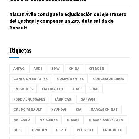
Nissan Ávila consigue la adjudicación del eje trasero
del Qashqai y compensa un 20% de la salida de
Renault
Etiquetas
ANFAC
AUDI
BMW
CHINA
CITROËN
COMISIÓN EUROPEA
COMPONENTES
CONCESIONARIOS
EMISIONES
FACONAUTO
FIAT
FORD
FORD ALMUSSAFES
FÁBRICAS
GANVAM
GRUPO RENAULT
HYUNDAI
KIA
MARCAS CHINAS
MERCADO
MERCEDES
NISSAN
NISSAN BARCELONA
OPEL
OPINIÓN
PERTE
PEUGEOT
PRODUCTO