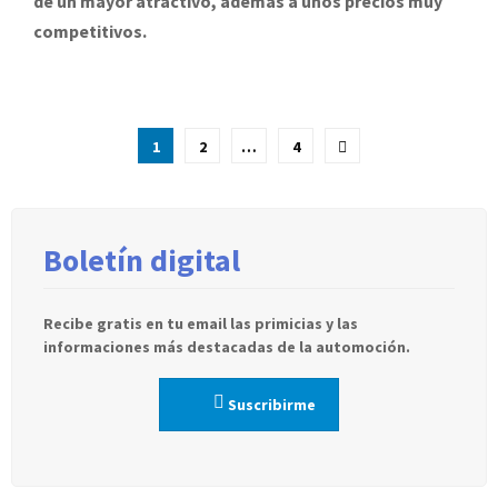
de un mayor atractivo, además a unos precios muy
competitivos.
Paginación
1
2
…
4
de
entradas
Boletín digital
Recibe gratis en tu email las primicias y las
informaciones más destacadas de la automoción.
Suscribirme