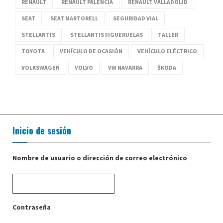
RENAULT
RENAULT PALENCIA
RENAULT VALLADOLID
SEAT
SEAT MARTORELL
SEGURIDAD VIAL
STELLANTIS
STELLANTIS FIGUERUELAS
TALLER
TOYOTA
VEHÍCULO DE OCASIÓN
VEHÍCULO ELÉCTRICO
VOLKSWAGEN
VOLVO
VW NAVARRA
ŠKODA
Inicio de sesión
Nombre de usuario o dirección de correo electrónico
Contraseña