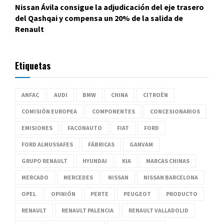
Nissan Ávila consigue la adjudicación del eje trasero
del Qashqai y compensa un 20% de la salida de
Renault
Etiquetas
ANFAC
AUDI
BMW
CHINA
CITROËN
COMISIÓN EUROPEA
COMPONENTES
CONCESIONARIOS
EMISIONES
FACONAUTO
FIAT
FORD
FORD ALMUSSAFES
FÁBRICAS
GANVAM
GRUPO RENAULT
HYUNDAI
KIA
MARCAS CHINAS
MERCADO
MERCEDES
NISSAN
NISSAN BARCELONA
OPEL
OPINIÓN
PERTE
PEUGEOT
PRODUCTO
RENAULT
RENAULT PALENCIA
RENAULT VALLADOLID