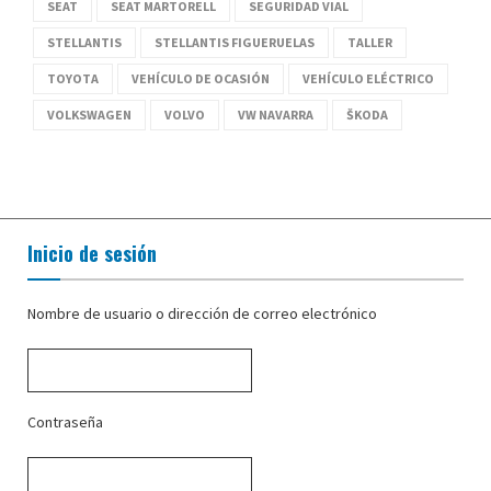
SEAT
SEAT MARTORELL
SEGURIDAD VIAL
STELLANTIS
STELLANTIS FIGUERUELAS
TALLER
TOYOTA
VEHÍCULO DE OCASIÓN
VEHÍCULO ELÉCTRICO
VOLKSWAGEN
VOLVO
VW NAVARRA
ŠKODA
Inicio de sesión
Nombre de usuario o dirección de correo electrónico
Contraseña