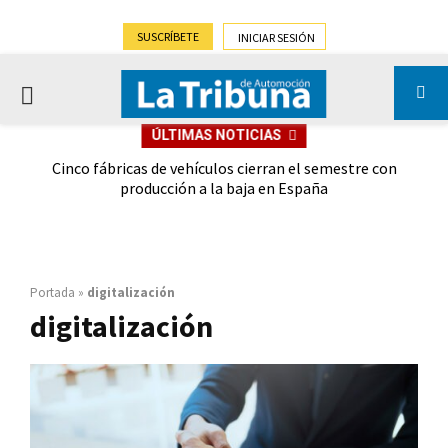
SUSCRÍBETE
INICIAR SESIÓN
PRIMARY
ÚLTIMAS NOTICIAS
MENU
 las
Cinco fábricas de vehículos cierran el semestre con
G
ión
producción a la baja en España
Portada
»
digitalización
digitalización