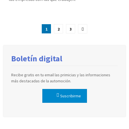
Paginación
1
2
3
de
entradas
Boletín digital
Recibe gratis en tu email las primicias y las informaciones
más destacadas de la automoción.
Suscribirme