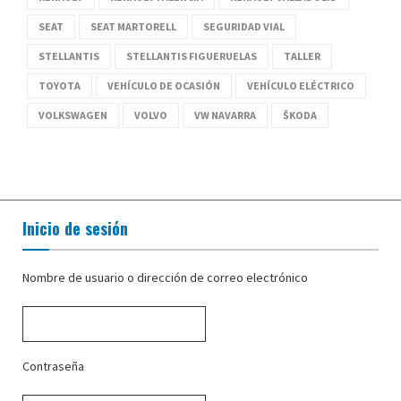
SEAT
SEAT MARTORELL
SEGURIDAD VIAL
STELLANTIS
STELLANTIS FIGUERUELAS
TALLER
TOYOTA
VEHÍCULO DE OCASIÓN
VEHÍCULO ELÉCTRICO
VOLKSWAGEN
VOLVO
VW NAVARRA
ŠKODA
Inicio de sesión
Nombre de usuario o dirección de correo electrónico
Contraseña