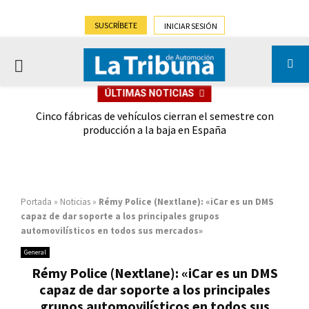
SUSCRÍBETE
INICIAR SESIÓN
PRIMARY
ÚLTIMAS NOTICIAS
MENU
 las
Cinco fábricas de vehículos cierran el semestre con
G
ión
producción a la baja en España
Portada
»
Noticias
»
Rémy Police (Nextlane): «iCar es un DMS
capaz de dar soporte a los principales grupos
automovilísticos en todos sus mercados»
General
Rémy Police (Nextlane): «iCar es un DMS
capaz de dar soporte a los principales
grupos automovilísticos en todos sus