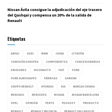
Nissan Ávila consigue la adjudicación del eje trasero
del Qashqai y compensa un 20% de la salida de
Renault
Etiquetas
ANFAC
AUDI
BMW
CHINA
CITROËN
COMISIÓN EUROPEA
COMPONENTES
CONCESIONARIOS
EMISIONES
FACONAUTO
FIAT
FORD
FORD ALMUSSAFES
FÁBRICAS
GANVAM
GRUPO RENAULT
HYUNDAI
KIA
MARCAS CHINAS
MERCADO
MERCEDES
NISSAN
NISSAN BARCELONA
OPEL
OPINIÓN
PERTE
PEUGEOT
PRODUCTO
RENAULT
RENAULT PALENCIA
RENAULT VALLADOLID