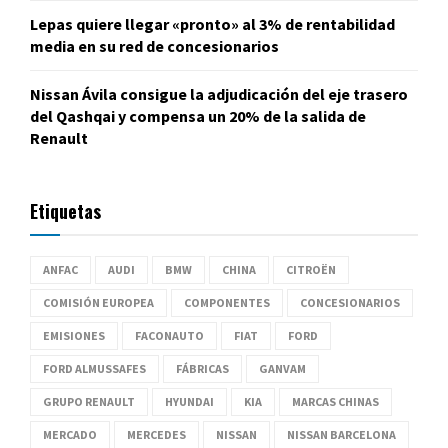
Lepas quiere llegar «pronto» al 3% de rentabilidad
media en su red de concesionarios
Nissan Ávila consigue la adjudicación del eje trasero
del Qashqai y compensa un 20% de la salida de
Renault
Etiquetas
ANFAC
AUDI
BMW
CHINA
CITROËN
COMISIÓN EUROPEA
COMPONENTES
CONCESIONARIOS
EMISIONES
FACONAUTO
FIAT
FORD
FORD ALMUSSAFES
FÁBRICAS
GANVAM
GRUPO RENAULT
HYUNDAI
KIA
MARCAS CHINAS
MERCADO
MERCEDES
NISSAN
NISSAN BARCELONA