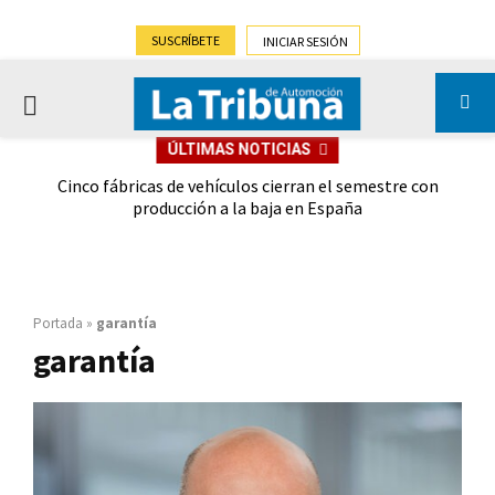
SUSCRÍBETE
INICIAR SESIÓN
PRIMARY
ÚLTIMAS NOTICIAS
MENU
 las
Cinco fábricas de vehículos cierran el semestre con
G
ión
producción a la baja en España
Portada
»
garantía
garantía