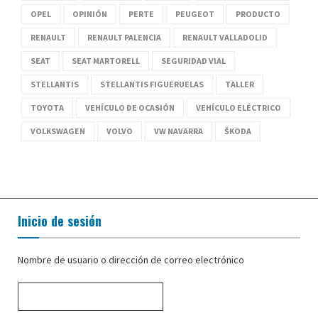
OPEL
OPINIÓN
PERTE
PEUGEOT
PRODUCTO
RENAULT
RENAULT PALENCIA
RENAULT VALLADOLID
SEAT
SEAT MARTORELL
SEGURIDAD VIAL
STELLANTIS
STELLANTIS FIGUERUELAS
TALLER
TOYOTA
VEHÍCULO DE OCASIÓN
VEHÍCULO ELÉCTRICO
VOLKSWAGEN
VOLVO
VW NAVARRA
ŠKODA
Inicio de sesión
Nombre de usuario o dirección de correo electrónico