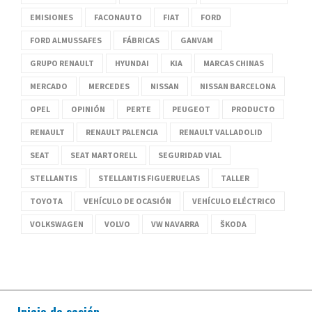
EMISIONES
FACONAUTO
FIAT
FORD
FORD ALMUSSAFES
FÁBRICAS
GANVAM
GRUPO RENAULT
HYUNDAI
KIA
MARCAS CHINAS
MERCADO
MERCEDES
NISSAN
NISSAN BARCELONA
OPEL
OPINIÓN
PERTE
PEUGEOT
PRODUCTO
RENAULT
RENAULT PALENCIA
RENAULT VALLADOLID
SEAT
SEAT MARTORELL
SEGURIDAD VIAL
STELLANTIS
STELLANTIS FIGUERUELAS
TALLER
TOYOTA
VEHÍCULO DE OCASIÓN
VEHÍCULO ELÉCTRICO
VOLKSWAGEN
VOLVO
VW NAVARRA
ŠKODA
Inicio de sesión