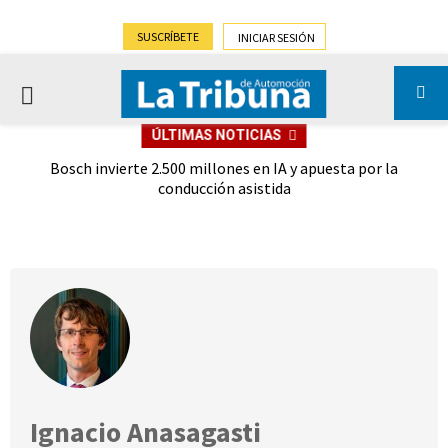
SUSCRÍBETE
INICIAR SESIÓN
PRIMARY
ÚLTIMAS NOTICIAS
MENU
del
Bosch invierte 2.500 millones en IA y apuesta por la
Do
 hay
conducción asistida
Ignacio Anasagasti