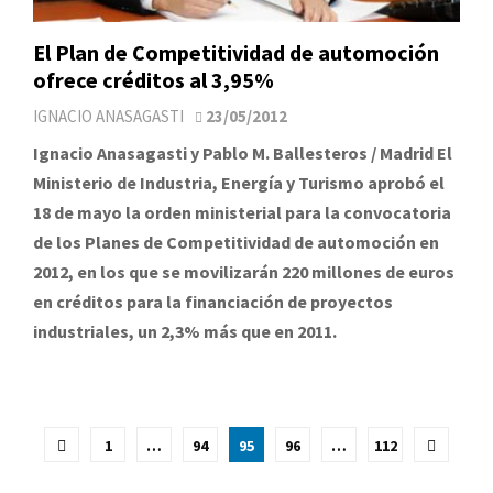
El Plan de Competitividad de automoción
ofrece créditos al 3,95%
IGNACIO ANASAGASTI
23/05/2012
Ignacio Anasagasti y Pablo M. Ballesteros / Madrid El
Ministerio de Industria, Energía y Turismo aprobó el
18 de mayo la orden ministerial para la convocatoria
de los Planes de Competitividad de automoción en
2012, en los que se movilizarán 220 millones de euros
en créditos para la financiación de proyectos
industriales, un 2,3% más que en 2011.
Paginación
1
…
94
95
96
…
112
de