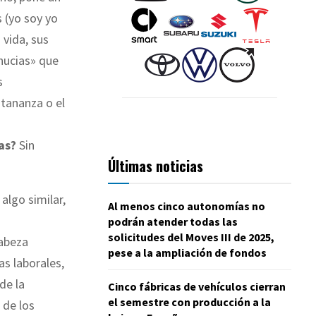
s (yo soy yo
 vida, sus
nucias» que
s
ntananza o el
as?
Sin
Últimas noticias
algo similar,
Al menos cinco autonomías no
podrán atender todas las
solicitudes del Moves III de 2025,
cabeza
pese a la ampliación de fondos
s laborales,
de la
Cinco fábricas de vehículos cierran
el semestre con producción a la
 de los