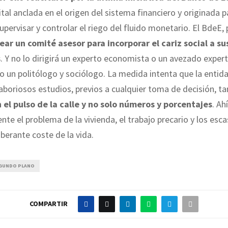
vital anclada en el origen del sistema financiero y originada p
supervisar y controlar el riego del fluido monetario. El BdeE, 
ear un comité asesor para incorporar el cariz social a s
s
. Y no lo dirigirá un experto economista o un avezado exper
no un politólogo y sociólogo. La medida intenta que la entid
 laboriosos estudios, previos a cualquier toma de decisión, t
el pulso de la calle y no solo números y porcentajes
. Ah
te el problema de la vivienda, el trabajo precario y los esca
uberante coste de la vida.
GUNDO PLANO
COMPARTIR