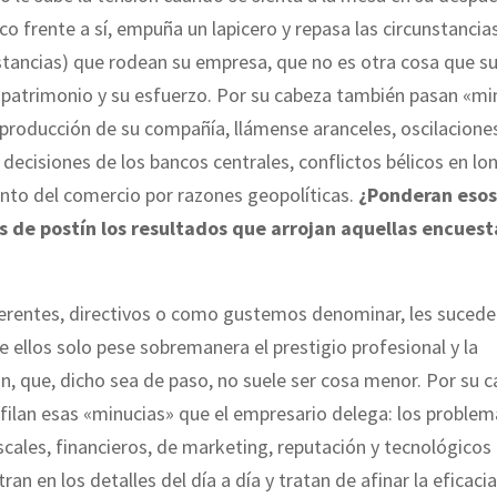
nco frente a sí, empuña un lapicero y repasa las circunstancia
stancias) que rodean su empresa, que no es otra cosa que su
u patrimonio y su esfuerzo. Por su cabeza también pasan «mi
 producción de su compañía, llámense aranceles, oscilacione
 decisiones de los bancos centrales, conflictos bélicos en lo
nto del comercio por razones geopolíticas.
¿Ponderan esos
 de postín los resultados que arrojan aquellas encuest
erentes, directivos o como gustemos denominar, les sucede 
 ellos solo pese sobremanera el prestigio profesional y la
, que, dicho sea de paso, no suele ser cosa menor. Por su 
ilan esas «minucias» que el empresario delega: los problema
fiscales, financieros, de marketing, reputación y tecnológicos 
an en los detalles del día a día y tratan de afinar la eficacia