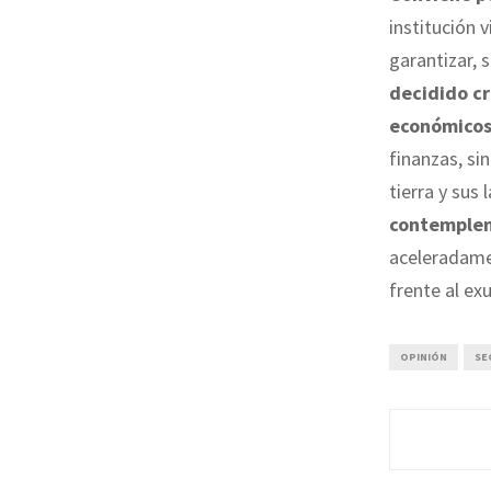
institución 
garantizar, 
decidido cr
económico
finanzas, si
tierra y sus
contemplen 
aceleradamen
frente al ex
OPINIÓN
SE