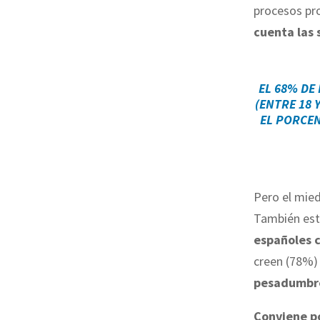
procesos pro
cuenta las 
EL
68% DE 
(ENTRE 18 
EL PORCEN
Pero el mied
También está
españoles 
creen (78%)
pesadumbre 
Conviene po