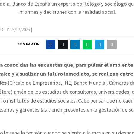
do al Banco de España un experto politólogo y sociólogo q
informes y decisiones con la realidad social.
SO
18/12/2025
|
COMPARTIR
a conocidas las encuestas que, para pulsar el ambiente
ico y visualizar un futuro inmediato, se realizan entre
les
(Círculo de Empresarios, INE, Banco Mundial, Cámaras d
étera) amén de los estudios de consultoras, universidades, 
n o institutos de estudios sociales. Cabe pensar que no caen
sarios y gerentes las tienen presentes en la gestación de su
o le sube la tensión cuando se sienta a la mesa en su despa