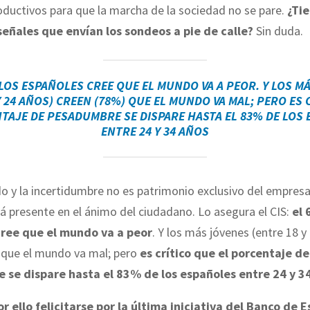
ductivos para que la marcha de la sociedad no se pare.
¿Ti
señales que envían los sondeos a pie de calle?
Sin duda.
LOS ESPAÑOLES CREE QUE EL MUNDO VA A PEOR
. Y LOS M
Y 24 AÑOS) CREEN (78%) QUE EL MUNDO VA MAL; PERO
ES 
TAJE DE PESADUMBRE SE DISPARE HASTA EL 83% DE LOS
ENTRE 24 Y 34 AÑOS
o y la incertidumbre no es patrimonio exclusivo del empresa
 presente en el ánimo del ciudadano. Lo asegura el CIS:
el 
cree que el mundo va a peor
. Y los más jóvenes (entre 18 y
 que el mundo va mal; pero
es crítico que el porcentaje de
se dispare hasta el 83% de los españoles entre 24 y 3
r ello felicitarse por la última iniciativa del Banco de 