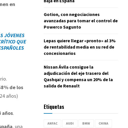
baja en España
enen en
Gotion, con negociaciones
avanzadas para tomar el control de
Powerco Sagunto
ÁS JÓVENES
Lepas quiere llegar «pronto» al 3%
CRÍTICO QUE
de rentabilidad media en su red de
 ESPAÑOLES
concesionarios
Nissan Ávila consigue la
adjudicación del eje trasero del
rio.
Qashqai y compensa un 20% de la
salida de Renault
68% de los
 24 años)
Etiquetas
4 años
.
ANFAC
AUDI
BMW
CHINA
España
, una