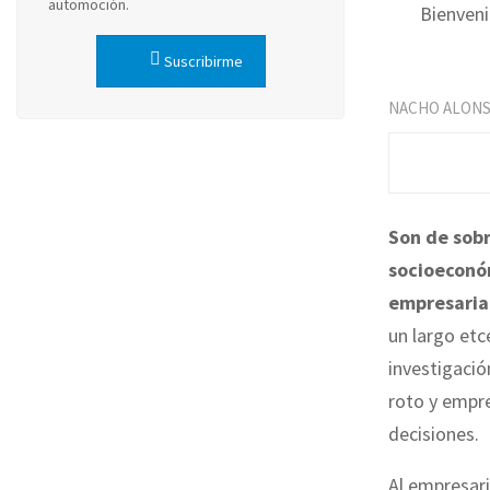
automoción.
Bienveni
Suscribirme
NACHO ALON
Son de sobr
socioeconóm
empresaria
un largo etc
investigació
roto y empre
decisiones.
Al empresari