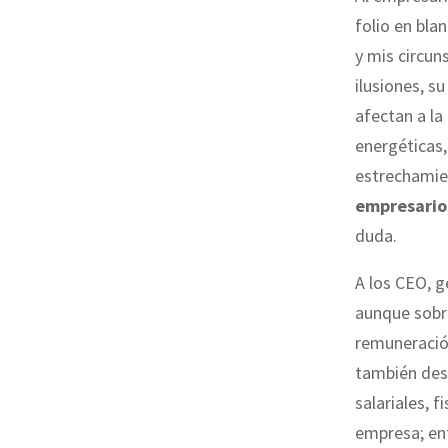
folio en bla
y mis circun
ilusiones, s
afectan a la
energéticas,
estrechamie
empresarios
duda.
A los CEO, g
aunque sobre
remuneración
también desf
salariales, 
empresa; entr