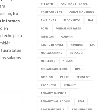
CITROËN
COMISIÓN EUROPEA
ara
COMPONENTES
CONCESIONARIOS
por fin,
ha
us informes
EMISIONES
FACONAUTO
FIAT
to en
FORD
FORD ALMUSSAFES
ad eche pie a
FÁBRICAS
GANVAM
ambién
GRUPO RENAULT
HYUNDAI
KIA
í fuera laten
MARCAS CHINAS
MERCADO
sos salarios
MERCEDES
NISSAN
NISSAN BARCELONA
OPEL
OPINIÓN
PERTE
PEUGEOT
PRODUCTO
RENAULT
RENAULT PALENCIA
RENAULT VALLADOLID
SEAT
SEAT MARTORELL
SEGURIDAD VIAL