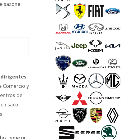
ue sazone
 dirigentes
e Comercio y
centros de
 en saco
s
cho, pone un