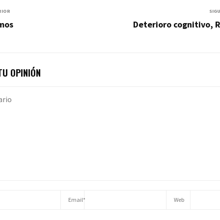
RIOR
SIG
smos
Deterioro cognitivo,
U OPINIÓN