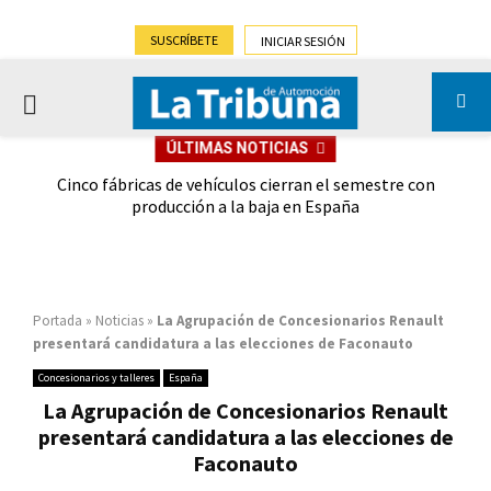
SUSCRÍBETE
INICIAR SESIÓN
PRIMARY
ÚLTIMAS NOTICIAS
MENU
 las
Cinco fábricas de vehículos cierran el semestre con
G
ión
producción a la baja en España
Portada
»
Noticias
»
La Agrupación de Concesionarios Renault
presentará candidatura a las elecciones de Faconauto
Concesionarios y talleres
España
La Agrupación de Concesionarios Renault
presentará candidatura a las elecciones de
Faconauto