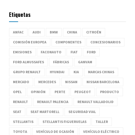
Etiquetas
ANFAC
AUDI
BMW
CHINA
CITROËN
COMISIÓN EUROPEA
COMPONENTES
CONCESIONARIOS
EMISIONES
FACONAUTO
FIAT
FORD
FORD ALMUSSAFES
FÁBRICAS
GANVAM
GRUPO RENAULT
HYUNDAI
KIA
MARCAS CHINAS
MERCADO
MERCEDES
NISSAN
NISSAN BARCELONA
OPEL
OPINIÓN
PERTE
PEUGEOT
PRODUCTO
RENAULT
RENAULT PALENCIA
RENAULT VALLADOLID
SEAT
SEAT MARTORELL
SEGURIDAD VIAL
STELLANTIS
STELLANTIS FIGUERUELAS
TALLER
TOYOTA
VEHÍCULO DE OCASIÓN
VEHÍCULO ELÉCTRICO