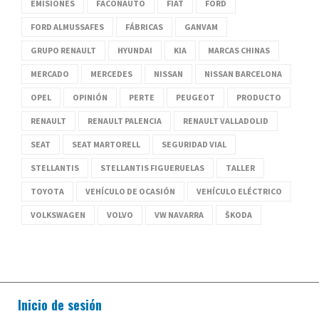
EMISIONES
FACONAUTO
FIAT
FORD
FORD ALMUSSAFES
FÁBRICAS
GANVAM
GRUPO RENAULT
HYUNDAI
KIA
MARCAS CHINAS
MERCADO
MERCEDES
NISSAN
NISSAN BARCELONA
OPEL
OPINIÓN
PERTE
PEUGEOT
PRODUCTO
RENAULT
RENAULT PALENCIA
RENAULT VALLADOLID
SEAT
SEAT MARTORELL
SEGURIDAD VIAL
STELLANTIS
STELLANTIS FIGUERUELAS
TALLER
TOYOTA
VEHÍCULO DE OCASIÓN
VEHÍCULO ELÉCTRICO
VOLKSWAGEN
VOLVO
VW NAVARRA
ŠKODA
Inicio de sesión