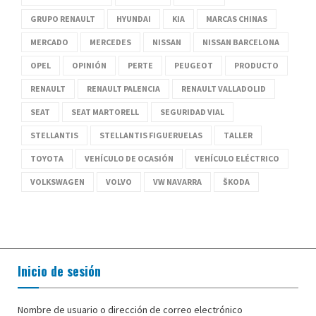
GRUPO RENAULT
HYUNDAI
KIA
MARCAS CHINAS
MERCADO
MERCEDES
NISSAN
NISSAN BARCELONA
OPEL
OPINIÓN
PERTE
PEUGEOT
PRODUCTO
RENAULT
RENAULT PALENCIA
RENAULT VALLADOLID
SEAT
SEAT MARTORELL
SEGURIDAD VIAL
STELLANTIS
STELLANTIS FIGUERUELAS
TALLER
TOYOTA
VEHÍCULO DE OCASIÓN
VEHÍCULO ELÉCTRICO
VOLKSWAGEN
VOLVO
VW NAVARRA
ŠKODA
Inicio de sesión
Nombre de usuario o dirección de correo electrónico