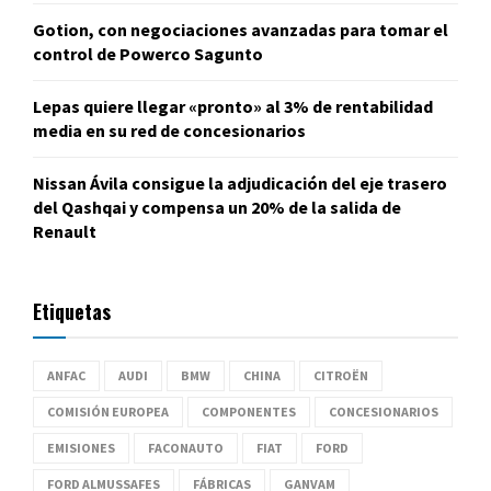
Gotion, con negociaciones avanzadas para tomar el
control de Powerco Sagunto
Lepas quiere llegar «pronto» al 3% de rentabilidad
media en su red de concesionarios
Nissan Ávila consigue la adjudicación del eje trasero
del Qashqai y compensa un 20% de la salida de
Renault
Etiquetas
ANFAC
AUDI
BMW
CHINA
CITROËN
COMISIÓN EUROPEA
COMPONENTES
CONCESIONARIOS
EMISIONES
FACONAUTO
FIAT
FORD
FORD ALMUSSAFES
FÁBRICAS
GANVAM