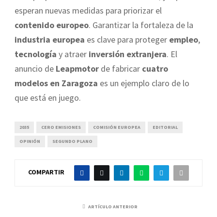
esperan nuevas medidas para priorizar el
contenido europeo
. Garantizar la fortaleza de la
industria europea
es clave para proteger
empleo
,
tecnología
y atraer
inversión extranjera
. El
anuncio de
Leapmotor
de fabricar
cuatro
modelos en Zaragoza
es un ejemplo claro de lo
que está en juego.
2035
CERO EMISIONES
COMISIÓN EUROPEA
EDITORIAL
OPINIÓN
SEGUNDO PLANO
COMPARTIR
ARTÍCULO ANTERIOR