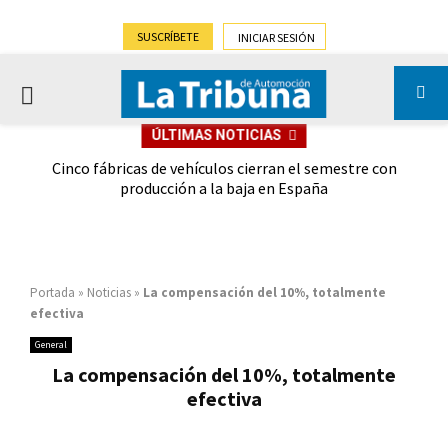
SUSCRÍBETE
INICIAR SESIÓN
PRIMARY
ÚLTIMAS NOTICIAS
MENU
 las
Cinco fábricas de vehículos cierran el semestre con
G
ión
producción a la baja en España
Portada
»
Noticias
»
La compensación del 10%, totalmente
efectiva
General
La compensación del 10%, totalmente
efectiva