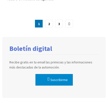
Paginación
1
2
3
de
entradas
Boletín digital
Recibe gratis en tu email las primicias y las informaciones
más destacadas de la automoción.
Suscribirme