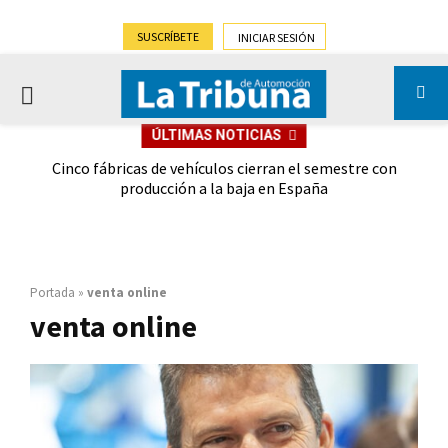
SUSCRÍBETE
INICIAR SESIÓN
PRIMARY
ÚLTIMAS NOTICIAS
MENU
 las
Cinco fábricas de vehículos cierran el semestre con
G
ión
producción a la baja en España
Portada
»
venta online
venta online