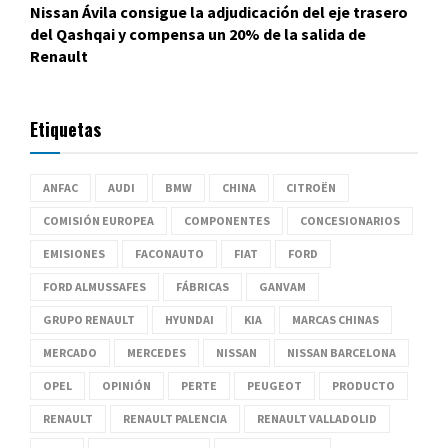
Nissan Ávila consigue la adjudicación del eje trasero
del Qashqai y compensa un 20% de la salida de
Renault
Etiquetas
ANFAC
AUDI
BMW
CHINA
CITROËN
COMISIÓN EUROPEA
COMPONENTES
CONCESIONARIOS
EMISIONES
FACONAUTO
FIAT
FORD
FORD ALMUSSAFES
FÁBRICAS
GANVAM
GRUPO RENAULT
HYUNDAI
KIA
MARCAS CHINAS
MERCADO
MERCEDES
NISSAN
NISSAN BARCELONA
OPEL
OPINIÓN
PERTE
PEUGEOT
PRODUCTO
RENAULT
RENAULT PALENCIA
RENAULT VALLADOLID