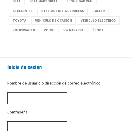
SEAT
SEAT MARTORELL
SEGURIDAD VIAL
STELLANTIS
STELLANTIS FIGUERUELAS
TALLER
TOYOTA
VEHÍCULO DE OCASIÓN
VEHÍCULO ELÉCTRICO
VOLKSWAGEN
VOLVO
VW NAVARRA
ŠKODA
Inicio de sesión
Nombre de usuario o dirección de correo electrónico
Contraseña