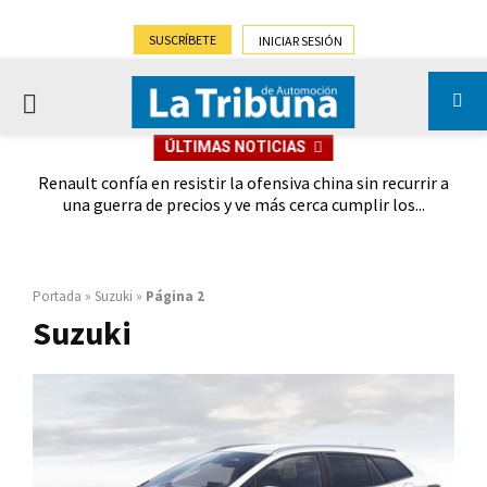
SUSCRÍBETE
INICIAR SESIÓN
PRIMARY
ÚLTIMAS NOTICIAS
MENU
oches
Renault confía en resistir la ofensiva china sin recurrir a
Ebro
028
una guerra de precios y ve más cerca cumplir los...
Portada
»
Suzuki
»
Página 2
Suzuki