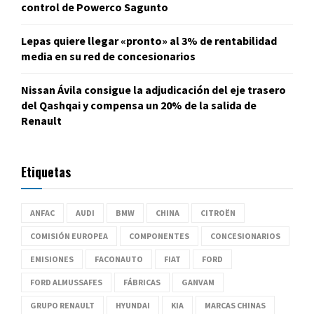
control de Powerco Sagunto
Lepas quiere llegar «pronto» al 3% de rentabilidad
media en su red de concesionarios
Nissan Ávila consigue la adjudicación del eje trasero
del Qashqai y compensa un 20% de la salida de
Renault
Etiquetas
ANFAC
AUDI
BMW
CHINA
CITROËN
COMISIÓN EUROPEA
COMPONENTES
CONCESIONARIOS
EMISIONES
FACONAUTO
FIAT
FORD
FORD ALMUSSAFES
FÁBRICAS
GANVAM
GRUPO RENAULT
HYUNDAI
KIA
MARCAS CHINAS