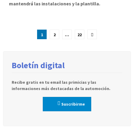
mantendrá las instalaciones y la plantilla.
Paginación
1
2
…
22
de
entradas
Boletín digital
Recibe gratis en tu email las primicias y las
informaciones más destacadas de la automoción.
Suscribirme