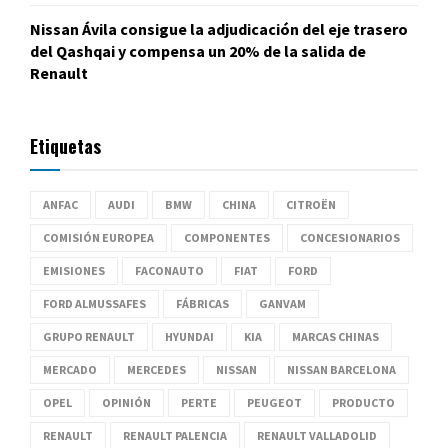
Nissan Ávila consigue la adjudicación del eje trasero
del Qashqai y compensa un 20% de la salida de
Renault
Etiquetas
ANFAC
AUDI
BMW
CHINA
CITROËN
COMISIÓN EUROPEA
COMPONENTES
CONCESIONARIOS
EMISIONES
FACONAUTO
FIAT
FORD
FORD ALMUSSAFES
FÁBRICAS
GANVAM
GRUPO RENAULT
HYUNDAI
KIA
MARCAS CHINAS
MERCADO
MERCEDES
NISSAN
NISSAN BARCELONA
OPEL
OPINIÓN
PERTE
PEUGEOT
PRODUCTO
RENAULT
RENAULT PALENCIA
RENAULT VALLADOLID