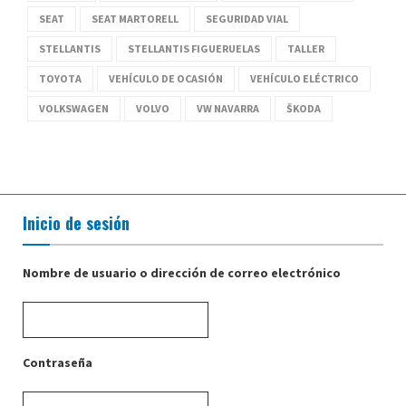
SEAT
SEAT MARTORELL
SEGURIDAD VIAL
STELLANTIS
STELLANTIS FIGUERUELAS
TALLER
TOYOTA
VEHÍCULO DE OCASIÓN
VEHÍCULO ELÉCTRICO
VOLKSWAGEN
VOLVO
VW NAVARRA
ŠKODA
Inicio de sesión
Nombre de usuario o dirección de correo electrónico
Contraseña