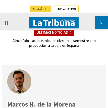
SUSCRÍBETE
INICIAR SESIÓN
PRIMARY
ÚLTIMAS NOTICIAS
MENU
 las
Cinco fábricas de vehículos cierran el semestre con
G
ión
producción a la baja en España
Marcos H. de la Morena