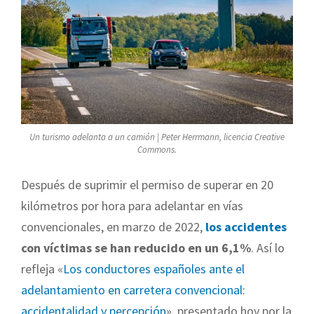
Un turismo adelanta a un camión | Peter Herrmann, licencia Creative
Commons.
Después de suprimir el permiso de superar en 20
kilómetros por hora para adelantar en vías
convencionales, en marzo de 2022,
los accidentes
con víctimas se han reducido en un 6,1%
. Así lo
refleja «
Los conductores españoles ante el
adelantamiento en carretera convencional:
accidentalidad y percepción
», presentado hoy por la