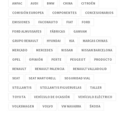
ANFAC
AUDI
BMW
CHINA
CITROËN
COMISIÓN EUROPEA
COMPONENTES
CONCESIONARIOS
EMISIONES
FACONAUTO
FIAT
FORD
FORD ALMUSSAFES
FÁBRICAS
GANVAM
GRUPO RENAULT
HYUNDAI
KIA
MARCAS CHINAS
MERCADO
MERCEDES
NISSAN
NISSAN BARCELONA
OPEL
OPINIÓN
PERTE
PEUGEOT
PRODUCTO
RENAULT
RENAULT PALENCIA
RENAULT VALLADOLID
SEAT
SEAT MARTORELL
SEGURIDAD VIAL
STELLANTIS
STELLANTIS FIGUERUELAS
TALLER
TOYOTA
VEHÍCULO DE OCASIÓN
VEHÍCULO ELÉCTRICO
VOLKSWAGEN
VOLVO
VW NAVARRA
ŠKODA