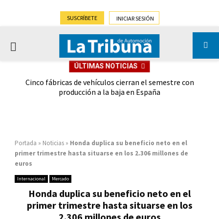
SUSCRÍBETE
INICIAR SESIÓN
PRIMARY
ÚLTIMAS NOTICIAS
MENU
 las
Cinco fábricas de vehículos cierran el semestre con
G
ión
producción a la baja en España
Portada
»
Noticias
»
Honda duplica su beneficio neto en el
primer trimestre hasta situarse en los 2.306 millones de
euros
Internacional
Mercado
Honda duplica su beneficio neto en el
primer trimestre hasta situarse en los
2.306 millones de euros