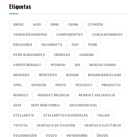
Etiquetas
ANFAC
AUDI
BMW
CHINA
CITROËN
COMISIÓN EUROPEA
COMPONENTES
CONCESIONARIOS
EMISIONES
FACONAUTO
FIAT
FORD
FORD ALMUSSAFES
FÁBRICAS
GANVAM
GRUPO RENAULT
HYUNDAI
KIA
MARCAS CHINAS
MERCADO
MERCEDES
NISSAN
NISSAN BARCELONA
OPEL
OPINIÓN
PERTE
PEUGEOT
PRODUCTO
RENAULT
RENAULT PALENCIA
RENAULT VALLADOLID
SEAT
SEAT MARTORELL
SEGURIDAD VIAL
STELLANTIS
STELLANTIS FIGUERUELAS
TALLER
TOYOTA
VEHÍCULO DE OCASIÓN
VEHÍCULO ELÉCTRICO
VOLKSWAGEN
VOLVO
VW NAVARRA
ŠKODA