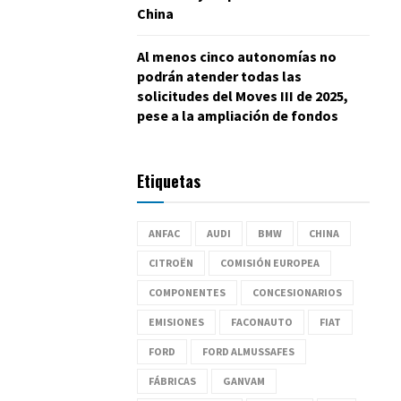
China
Al menos cinco autonomías no
podrán atender todas las
solicitudes del Moves III de 2025,
pese a la ampliación de fondos
Etiquetas
ANFAC
AUDI
BMW
CHINA
CITROËN
COMISIÓN EUROPEA
COMPONENTES
CONCESIONARIOS
EMISIONES
FACONAUTO
FIAT
FORD
FORD ALMUSSAFES
FÁBRICAS
GANVAM