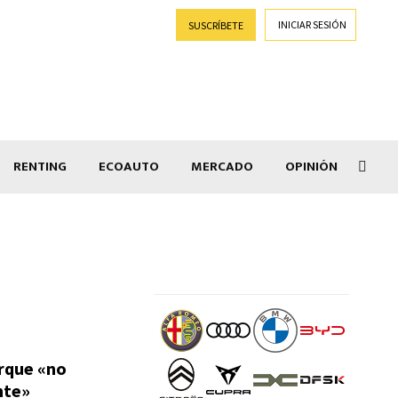
INICIAR SESIÓN
SUSCRÍBETE
RENTING
ECOAUTO
MERCADO
OPINIÓN
La c
orque «no
nte»