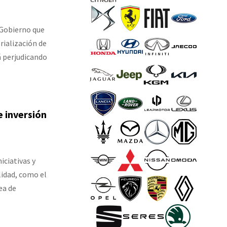
 Gobierno que
rialización de
á perjudicando
 inversión
iciativas y
idad, como el
ea de