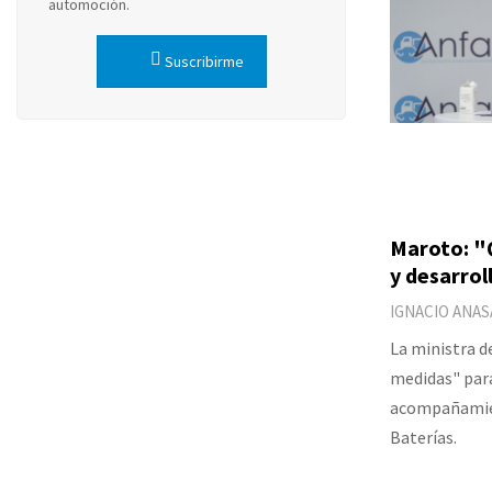
automoción.
Suscribirme
Maroto: "
y desarrol
IGNACIO ANAS
La ministra d
medidas" par
acompañamien
Baterías.