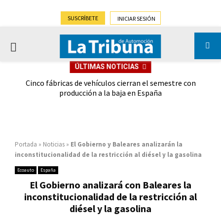
SUSCRÍBETE
INICIAR SESIÓN
PRIMARY
ÚLTIMAS NOTICIAS
MENU
 las
Cinco fábricas de vehículos cierran el semestre con
G
ión
producción a la baja en España
Portada
»
Noticias
»
El Gobierno y Baleares analizarán la
inconstitucionalidad de la restricción al diésel y la gasolina
Ecoauto
España
El Gobierno analizará con Baleares la
inconstitucionalidad de la restricción al
diésel y la gasolina