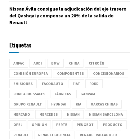
Nissan Ávila consigue la adjudicación del eje trasero
del Qashqai y compensa un 20% de la salida de
Renault
Etiquetas
ANFAC
AUDI
BMW
CHINA
CITROËN
COMISIÓN EUROPEA
COMPONENTES
CONCESIONARIOS
EMISIONES
FACONAUTO
FIAT
FORD
FORD ALMUSSAFES
FÁBRICAS
GANVAM
GRUPO RENAULT
HYUNDAI
KIA
MARCAS CHINAS
MERCADO
MERCEDES
NISSAN
NISSAN BARCELONA
OPEL
OPINIÓN
PERTE
PEUGEOT
PRODUCTO
RENAULT
RENAULT PALENCIA
RENAULT VALLADOLID