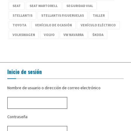
SEAT
SEAT MARTORELL
SEGURIDAD VIAL
STELLANTIS
STELLANTIS FIGUERUELAS
TALLER
TOYOTA
VEHÍCULO DE OCASIÓN
VEHÍCULO ELÉCTRICO
VOLKSWAGEN
VOLVO
VW NAVARRA
ŠKODA
Inicio de sesión
Nombre de usuario o dirección de correo electrónico
Contraseña