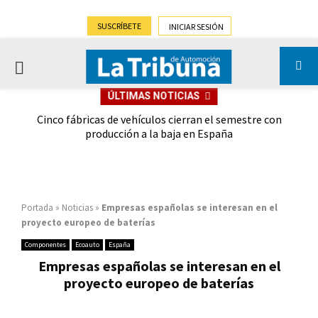
SUSCRÍBETE
INICIAR SESIÓN
PRIMARY
ÚLTIMAS NOTICIAS
MENU
 las
Cinco fábricas de vehículos cierran el semestre con
G
ión
producción a la baja en España
Portada
»
Noticias
»
Empresas españolas se interesan en el
proyecto europeo de baterías
Componentes
Ecoauto
España
Empresas españolas se interesan en el
proyecto europeo de baterías