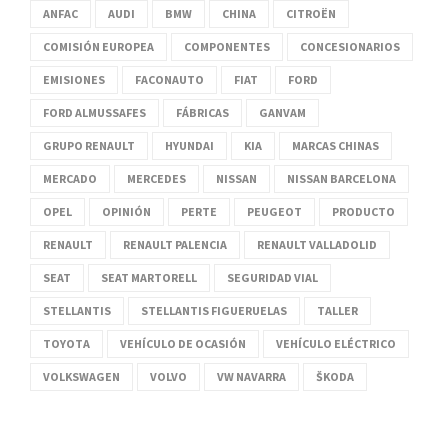
ANFAC
AUDI
BMW
CHINA
CITROËN
COMISIÓN EUROPEA
COMPONENTES
CONCESIONARIOS
EMISIONES
FACONAUTO
FIAT
FORD
FORD ALMUSSAFES
FÁBRICAS
GANVAM
GRUPO RENAULT
HYUNDAI
KIA
MARCAS CHINAS
MERCADO
MERCEDES
NISSAN
NISSAN BARCELONA
OPEL
OPINIÓN
PERTE
PEUGEOT
PRODUCTO
RENAULT
RENAULT PALENCIA
RENAULT VALLADOLID
SEAT
SEAT MARTORELL
SEGURIDAD VIAL
STELLANTIS
STELLANTIS FIGUERUELAS
TALLER
TOYOTA
VEHÍCULO DE OCASIÓN
VEHÍCULO ELÉCTRICO
VOLKSWAGEN
VOLVO
VW NAVARRA
ŠKODA