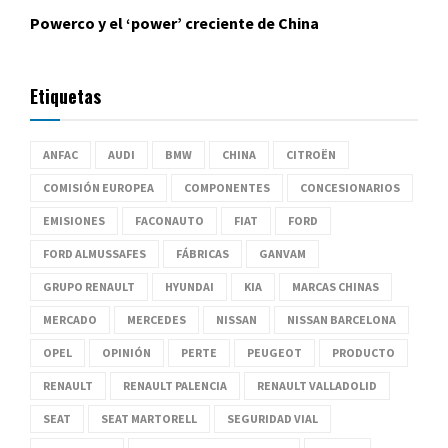
Powerco y el ‘power’ creciente de China
Etiquetas
ANFAC
AUDI
BMW
CHINA
CITROËN
COMISIÓN EUROPEA
COMPONENTES
CONCESIONARIOS
EMISIONES
FACONAUTO
FIAT
FORD
FORD ALMUSSAFES
FÁBRICAS
GANVAM
GRUPO RENAULT
HYUNDAI
KIA
MARCAS CHINAS
MERCADO
MERCEDES
NISSAN
NISSAN BARCELONA
OPEL
OPINIÓN
PERTE
PEUGEOT
PRODUCTO
RENAULT
RENAULT PALENCIA
RENAULT VALLADOLID
SEAT
SEAT MARTORELL
SEGURIDAD VIAL