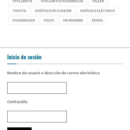
STELLANTIS
STELLANTIS FIGUERUELAS
TALLER
TOYOTA
VEHÍCULO DE OCASIÓN
VEHÍCULO ELÉCTRICO
VOLKSWAGEN
VOLVO
VW NAVARRA
ŠKODA
Inicio de sesión
Nombre de usuario o dirección de correo electrónico
Contraseña