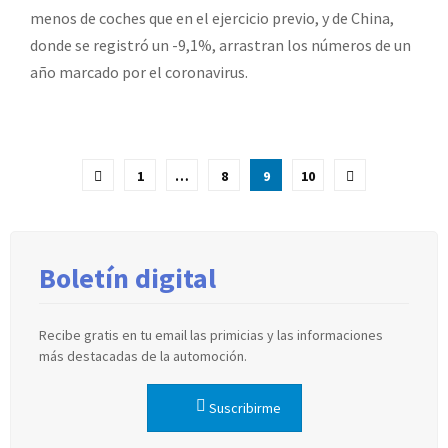
menos de coches que en el ejercicio previo, y de China,
donde se registró un -9,1%, arrastran los números de un
año marcado por el coronavirus.
Paginación
1
…
8
9
10
de
entradas
Boletín digital
Recibe gratis en tu email las primicias y las informaciones
más destacadas de la automoción.
Suscribirme