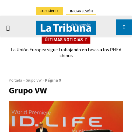
SUSCRÍBETE
INICIAR SESIÓN
PRIMARY
ÚLTIMAS NOTICIAS
MENU
lipse
La Unión Europea sigue trabajando en tasas a los PHEV
Iv
chinos
Portada
»
Grupo VW
»
Página 9
Grupo VW