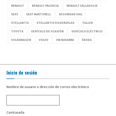
RENAULT
RENAULT PALENCIA
RENAULT VALLADOLID
SEAT
SEAT MARTORELL
SEGURIDAD VIAL
STELLANTIS
STELLANTIS FIGUERUELAS
TALLER
TOYOTA
VEHÍCULO DE OCASIÓN
VEHÍCULO ELÉCTRICO
VOLKSWAGEN
VOLVO
VW NAVARRA
ŠKODA
Inicio de sesión
Nombre de usuario o dirección de correo electrónico
Contraseña