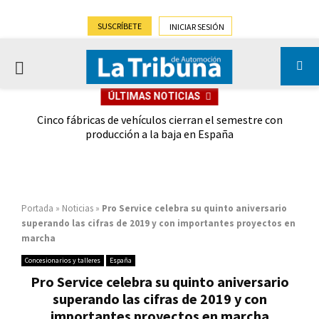
SUSCRÍBETE
INICIAR SESIÓN
PRIMARY
ÚLTIMAS NOTICIAS
MENU
 las
Cinco fábricas de vehículos cierran el semestre con
G
ión
producción a la baja en España
Portada
»
Noticias
»
Pro Service celebra su quinto aniversario
superando las cifras de 2019 y con importantes proyectos en
marcha
Concesionarios y talleres
España
Pro Service celebra su quinto aniversario
superando las cifras de 2019 y con
importantes proyectos en marcha