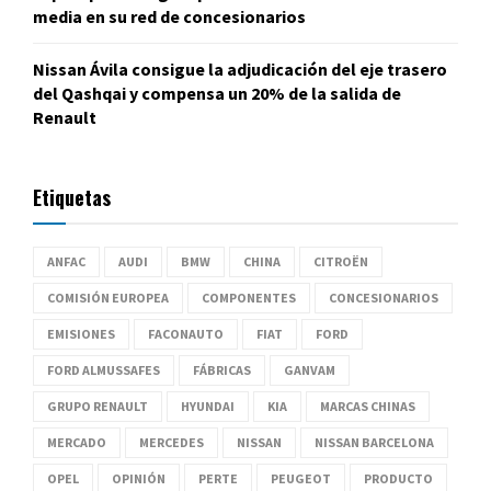
media en su red de concesionarios
Nissan Ávila consigue la adjudicación del eje trasero
del Qashqai y compensa un 20% de la salida de
Renault
Etiquetas
ANFAC
AUDI
BMW
CHINA
CITROËN
COMISIÓN EUROPEA
COMPONENTES
CONCESIONARIOS
EMISIONES
FACONAUTO
FIAT
FORD
FORD ALMUSSAFES
FÁBRICAS
GANVAM
GRUPO RENAULT
HYUNDAI
KIA
MARCAS CHINAS
MERCADO
MERCEDES
NISSAN
NISSAN BARCELONA
OPEL
OPINIÓN
PERTE
PEUGEOT
PRODUCTO