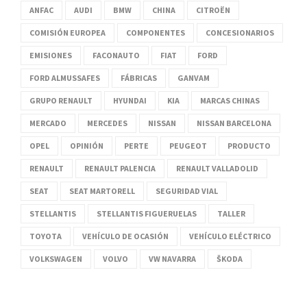
ANFAC
AUDI
BMW
CHINA
CITROËN
COMISIÓN EUROPEA
COMPONENTES
CONCESIONARIOS
EMISIONES
FACONAUTO
FIAT
FORD
FORD ALMUSSAFES
FÁBRICAS
GANVAM
GRUPO RENAULT
HYUNDAI
KIA
MARCAS CHINAS
MERCADO
MERCEDES
NISSAN
NISSAN BARCELONA
OPEL
OPINIÓN
PERTE
PEUGEOT
PRODUCTO
RENAULT
RENAULT PALENCIA
RENAULT VALLADOLID
SEAT
SEAT MARTORELL
SEGURIDAD VIAL
STELLANTIS
STELLANTIS FIGUERUELAS
TALLER
TOYOTA
VEHÍCULO DE OCASIÓN
VEHÍCULO ELÉCTRICO
VOLKSWAGEN
VOLVO
VW NAVARRA
ŠKODA