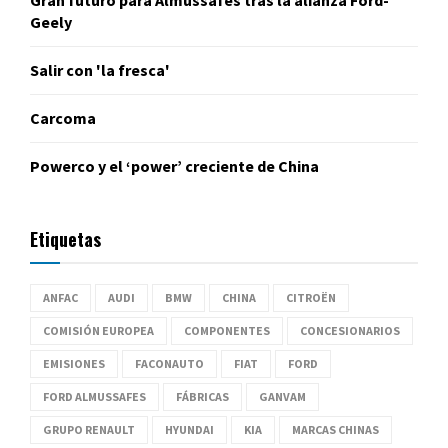
Gran futuro para Almussafes tras la alianza Ford-
Geely
Salir con 'la fresca'
Carcoma
Powerco y el ‘power’ creciente de China
Etiquetas
ANFAC
AUDI
BMW
CHINA
CITROËN
COMISIÓN EUROPEA
COMPONENTES
CONCESIONARIOS
EMISIONES
FACONAUTO
FIAT
FORD
FORD ALMUSSAFES
FÁBRICAS
GANVAM
GRUPO RENAULT
HYUNDAI
KIA
MARCAS CHINAS