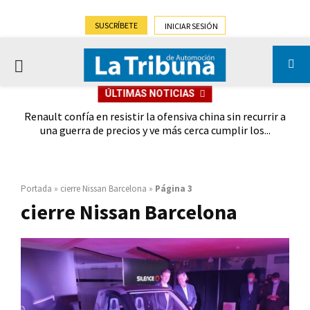
SUSCRÍBETE
INICIAR SESIÓN
PRIMARY
ÚLTIMAS NOTICIAS
MENU
oches
Renault confía en resistir la ofensiva china sin recurrir a
Ebro
028
una guerra de precios y ve más cerca cumplir los...
Portada
»
cierre Nissan Barcelona
»
Página 3
cierre Nissan Barcelona