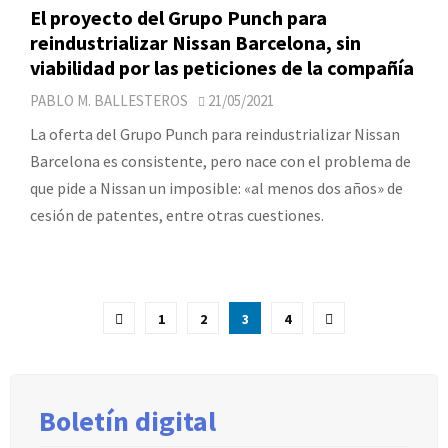
El proyecto del Grupo Punch para
reindustrializar Nissan Barcelona, sin
viabilidad por las peticiones de la compañía
PABLO M. BALLESTEROS
21/05/2021
La oferta del Grupo Punch para reindustrializar Nissan
Barcelona es consistente, pero nace con el problema de
que pide a Nissan un imposible: «al menos dos años» de
cesión de patentes, entre otras cuestiones.
Paginación
1
2
3
4
de
entradas
Boletín digital