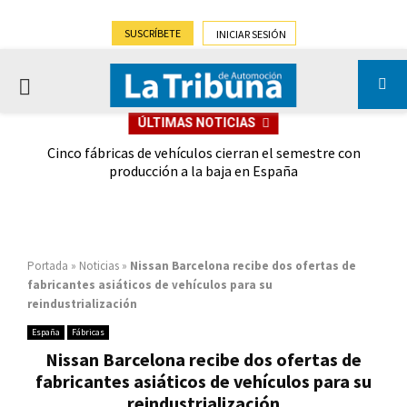
SUSCRÍBETE
INICIAR SESIÓN
PRIMARY
ÚLTIMAS NOTICIAS
MENU
 las
Cinco fábricas de vehículos cierran el semestre con
G
ión
producción a la baja en España
Portada
»
Noticias
»
Nissan Barcelona recibe dos ofertas de
fabricantes asiáticos de vehículos para su
reindustrialización
España
Fábricas
Nissan Barcelona recibe dos ofertas de
fabricantes asiáticos de vehículos para su
reindustrialización