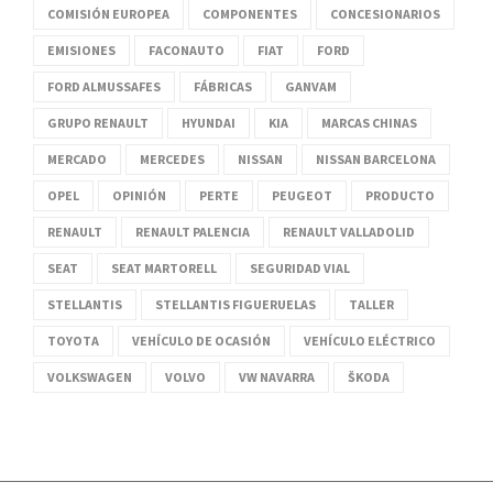
COMISIÓN EUROPEA
COMPONENTES
CONCESIONARIOS
EMISIONES
FACONAUTO
FIAT
FORD
FORD ALMUSSAFES
FÁBRICAS
GANVAM
GRUPO RENAULT
HYUNDAI
KIA
MARCAS CHINAS
MERCADO
MERCEDES
NISSAN
NISSAN BARCELONA
OPEL
OPINIÓN
PERTE
PEUGEOT
PRODUCTO
RENAULT
RENAULT PALENCIA
RENAULT VALLADOLID
SEAT
SEAT MARTORELL
SEGURIDAD VIAL
STELLANTIS
STELLANTIS FIGUERUELAS
TALLER
TOYOTA
VEHÍCULO DE OCASIÓN
VEHÍCULO ELÉCTRICO
VOLKSWAGEN
VOLVO
VW NAVARRA
ŠKODA