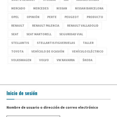
MERCADO
MERCEDES
NISSAN
NISSAN BARCELONA
OPEL
OPINIÓN
PERTE
PEUGEOT
PRODUCTO
RENAULT
RENAULT PALENCIA
RENAULT VALLADOLID
SEAT
SEAT MARTORELL
SEGURIDAD VIAL
STELLANTIS
STELLANTIS FIGUERUELAS
TALLER
TOYOTA
VEHÍCULO DE OCASIÓN
VEHÍCULO ELÉCTRICO
VOLKSWAGEN
VOLVO
VW NAVARRA
ŠKODA
Inicio de sesión
Nombre de usuario o dirección de correo electrónico