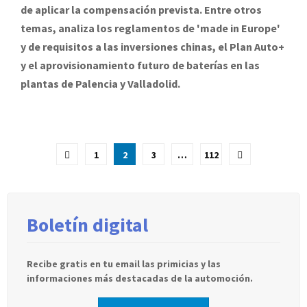
de aplicar la compensación prevista. Entre otros
temas, analiza los reglamentos de 'made in Europe'
y de requisitos a las inversiones chinas, el Plan Auto+
y el aprovisionamiento futuro de baterías en las
plantas de Palencia y Valladolid.
Paginación
1
2
3
…
112
de
entradas
Boletín digital
Recibe gratis en tu email las primicias y las
informaciones más destacadas de la automoción.