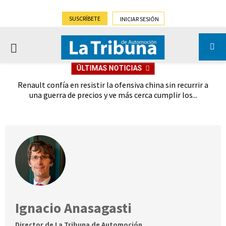
SUSCRÍBETE
INICIAR SESIÓN
PRIMARY
ÚLTIMAS NOTICIAS
MENU
oches
Renault confía en resistir la ofensiva china sin recurrir a
Ebro
028
una guerra de precios y ve más cerca cumplir los...
Ignacio Anasagasti
Director de La Tribuna de Automoción