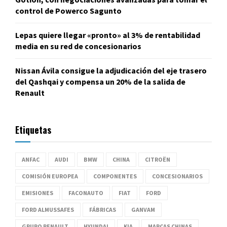
control de Powerco Sagunto
Lepas quiere llegar «pronto» al 3% de rentabilidad
media en su red de concesionarios
Nissan Ávila consigue la adjudicación del eje trasero
del Qashqai y compensa un 20% de la salida de
Renault
Etiquetas
ANFAC
AUDI
BMW
CHINA
CITROËN
COMISIÓN EUROPEA
COMPONENTES
CONCESIONARIOS
EMISIONES
FACONAUTO
FIAT
FORD
FORD ALMUSSAFES
FÁBRICAS
GANVAM
GRUPO RENAULT
HYUNDAI
KIA
MARCAS CHINAS