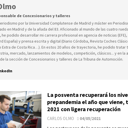
 Olmo
onsable de Concesionarios y talleres
Periodismo por la Universidad Complutense de Madrid y máster en Periodi
do en Madrid y de la añada del 83. Aficionado al mundo de las cuatro rue
he podido desarrollar mi carrera profesional en agencia de noticias (EFE)
rd España) y prensa escrita y digital (Diario Córdoba, Revista Coches Clási
o Extra de Costa Rica…). En estos 20 años de trayectoria, he podido tratar
ustria, mercado, lanzamientos de modelos, competición, clásicos... y en la 
de la sección de Concesionarios y talleres de La Tribuna de Automoción.
nkedIn
La posventa recuperará los nive
prepandemia el año que viene, t
2021 con ligera recuperación
CARLOS OLMO
04/05/2021
Los portavoces de la posventa se mue