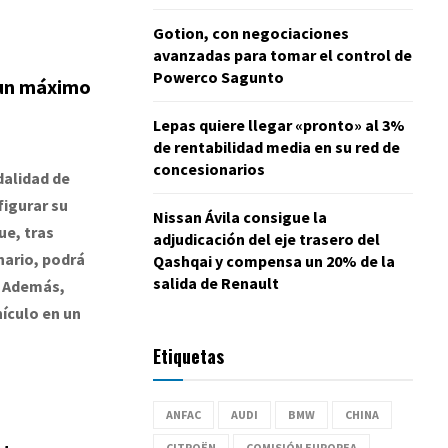
Gotion, con negociaciones
avanzadas para tomar el control de
Powerco Sagunto
 un máximo
Lepas quiere llegar «pronto» al 3%
de rentabilidad media en su red de
concesionarios
dalidad de
figurar su
Nissan Ávila consigue la
ue, tras
adjudicación del eje trasero del
nario, podrá
Qashqai y compensa un 20% de la
salida de Renault
. Además,
ículo en un
Etiquetas
ANFAC
AUDI
BMW
CHINA
CITROËN
COMISIÓN EUROPEA