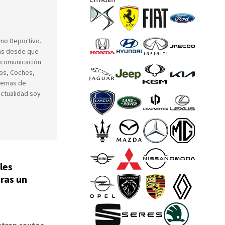
smo Deportivo.
das desde que
, comunicación
cos, Coches,
 temas de
actualidad soy
les
ras un
stran cautos