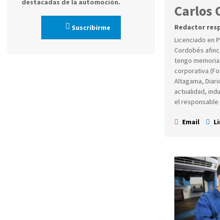
destacadas de la automoción.
Carlos
Redactor resp
Suscribirme
Licenciado en 
Cordobés afinca
tengo memoria, 
corporativa (Fo
Altagama, Diari
actualidad, ind
el responsable 
Email
Li