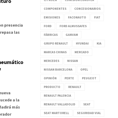
uturo
COMPONENTES
CONCESIONARIOS
EMISIONES
FACONAUTO
FIAT
on presencia
FORD
FORD ALMUSSAFES
 repasa las
FÁBRICAS
GANVAM
GRUPO RENAULT
HYUNDAI
KIA
MARCAS CHINAS
MERCADO
 neumático
MERCEDES
NISSAN
e
NISSAN BARCELONA
OPEL
OPINIÓN
PERTE
PEUGEOT
PRODUCTO
RENAULT
 nueva
RENAULT PALENCIA
ucede a la
RENAULT VALLADOLID
SEAT
añadirá más
SEAT MARTORELL
SEGURIDAD VIAL
prador