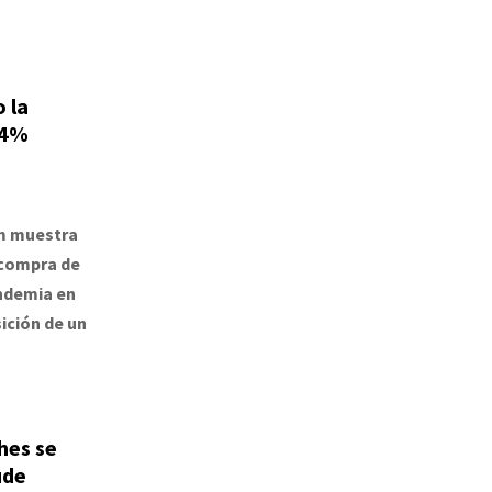
 la
 4%
em muestra
 compra de
andemia en
ición de un
hes se
ude