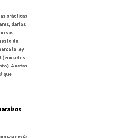
las prácticas
ares, darlos
con sus
uesto de
arca la ley
il (enviarlos
to). A estas
rá que
paraísos
 ciudades más