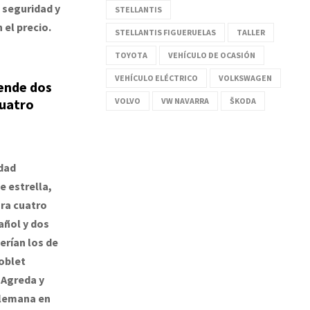
 seguridad y
STELLANTIS
 el precio.
STELLANTIS FIGUERUELAS
TALLER
TOYOTA
VEHÍCULO DE OCASIÓN
VEHÍCULO ELÉCTRICO
VOLKSWAGEN
ende dos
cuatro
VOLVO
VW NAVARRA
ŠKODA
dad
de estrella,
ora cuatro
añol y dos
erían los de
oblet
 Agreda y
alemana en